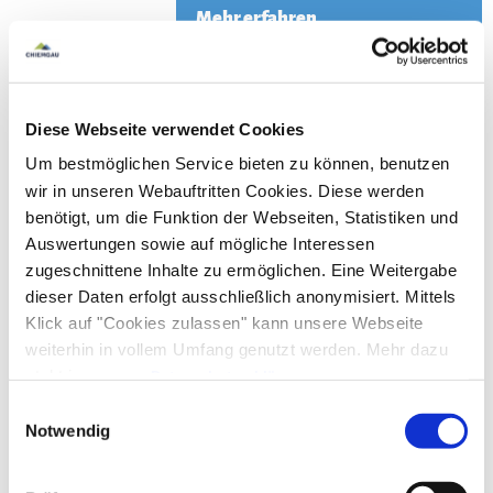
Mehr erfahren
Meh
Camping Tettenhausen
Diese Webseite verwendet Cookies
Strandbad / See / Atemberaubende Ausblicke
Um bestmöglichen Service bieten zu können, benutzen
Waging
wir in unseren Webauftritten Cookies. Diese werden
Camping- und Freizeitspass direkt am See
benötigt, um die Funktion der Webseiten, Statistiken und
Auswertungen sowie auf mögliche Interessen
©
Mehr erfahren
zugeschnittene Inhalte zu ermöglichen. Eine Weitergabe
dieser Daten erfolgt ausschließlich anonymisiert. Mittels
Klick auf "Cookies zulassen" kann unsere Webseite
weiterhin in vollem Umfang genutzt werden. Mehr dazu
steht in unserer
Datenschutzerklärung
.
Alle Daten zu unserem Unternehmen sind im
Impressum
Einwilligungsauswahl
Zertifizierte Ausflugsziele -
gelistet.
Notwendig
Reisen für Alle