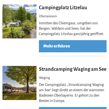
Meh
Campingplatz Litzelau
Oberwössen
Inmitten des Chiemgaus, umgeben von
Bergen, Wäldern und Seen, hat der
Campingplatz Litzelau ganzjährig geöffnet.
Mehr erfahren
Meh
Strandcamping Waging am See
Waging
Der Campingplatz „Strandcamping Waging
am See“ liegt direkt an einem der wärmsten
Badeseen Oberbayerns. Er gehört zu den
©
Besten in Europa.