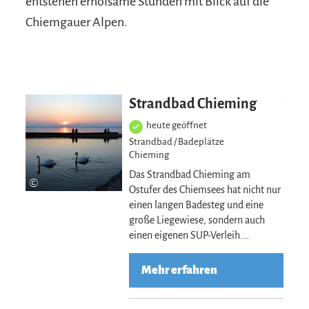
entstehen erholsame Stunden mit Blick auf die
Chiemgauer Alpen.
Mehr erfahre
Strandbad Chieming
heute geöffnet
Strandbad / Badeplätze
Chieming
Das Strandbad Chieming am
©
Ostufer des Chiemsees hat nicht nur
einen langen Badesteg und eine
große Liegewiese, sondern auch
einen eigenen SUP-Verleih.…
Mehr erfahren