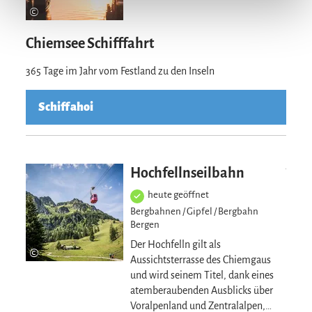
©
Chiemsee Schifffahrt
365 Tage im Jahr vom Festland zu den Inseln
Schiff ahoi
Mehr erfahre
Hochfellnseilbahn
heute geöffnet
Bergbahnen / Gipfel / Bergbahn
Bergen
Der Hochfelln gilt als
©
Aussichtsterrasse des Chiemgaus
und wird seinem Titel, dank eines
atemberaubenden Ausblicks über
Voralpenland und Zentralalpen,…