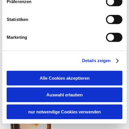
Präferenzen
Ob entspannte Stunden am Chiemsee,
barrierefreie Spazierwege mit Blick auf die
Statistiken
Chiemgauer Alpen, kulturelle Entdeckungen in
Museen und Schlössern oder besondere
Marketing
Naturerlebnisse in der vielfältigen
Voralpenlandschaft: Der Chiemgau bietet
zahlreiche Möglichkeiten für komfortable und
Details zeigen
gut planbare Ausflüge.
Alle Cookies akzeptieren
Auswahl erlauben
Schiff ahoi
nur notwendige Cookies verwenden