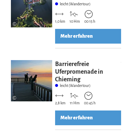
leicht (Wandertour)
1,0 km
10 Hm
00:15 h
©
Mehr erfahren
Mehr erfahre
Barrierefreie
Uferpromenade in
Chieming
leicht (Wandertour)
©
2,8 km
11 Hm
00:45 h
Mehr erfahren