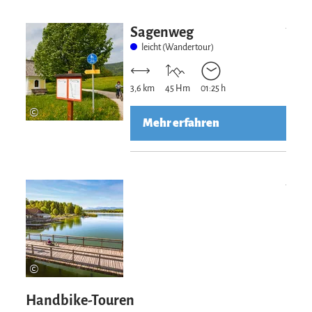
Mehr erfahre
Sagenweg
leicht (Wandertour)
3,6 km
45 Hm
01:25 h
©
Mehr erfahren
Mehr erfahre
©
Handbike-Touren