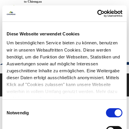
Zum
Zur
Zum
Welcome to Chiemgau
Back to the home page
Inhalt
Suche
Footer
Chiemgau Tourismus
Seuffertstraße 12
83278 Traunstein
Diese Webseite verwendet Cookies
urlaub@chiemgau.bayern
+49 (861) 988 231-20
Um bestmöglichen Service bieten zu können, benutzen
wir in unseren Webauftritten Cookies. Diese werden
benötigt, um die Funktion der Webseiten, Statistiken und
Auswertungen sowie auf mögliche Interessen
Good to know
zugeschnittene Inhalte zu ermöglichen. Eine Weitergabe
dieser Daten erfolgt ausschließlich anonymisiert. Mittels
Klick auf "Cookies zulassen" kann unsere Webseite
Deutsch
English
weiterhin in vollem Umfang genutzt werden. Mehr dazu
steht in unserer
Datenschutzerklärung
.
Alle Daten zu unserem Unternehmen sind im
Impressum
Einwilligungsauswahl
gelistet.
Notwendig