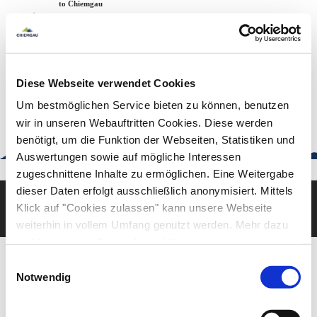
Zum
Zur
Zum
Welcome to Chiemgau
Back to the home page
Inhalt
Suche
Footer
Chiemgau Tourismus
Seuffertstraße 12
83278 Traunstein
Diese Webseite verwendet Cookies
urlaub@chiemgau.bayern
+49 (861) 988 231-20
Um bestmöglichen Service bieten zu können, benutzen
wir in unseren Webauftritten Cookies. Diese werden
benötigt, um die Funktion der Webseiten, Statistiken und
Auswertungen sowie auf mögliche Interessen
Good to know
zugeschnittene Inhalte zu ermöglichen. Eine Weitergabe
dieser Daten erfolgt ausschließlich anonymisiert. Mittels
Klick auf "Cookies zulassen" kann unsere Webseite
Deutsch
English
weiterhin in vollem Umfang genutzt werden. Mehr dazu
steht in unserer
Datenschutzerklärung
.
Alle Daten zu unserem Unternehmen sind im
Impressum
Einwilligungsauswahl
gelistet.
Notwendig