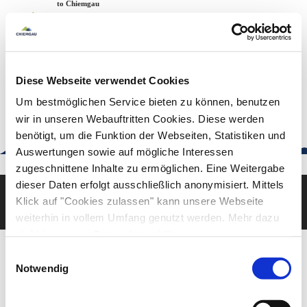
Zum
Zur
Zum
Welcome to Chiemgau
Back to the home page
Inhalt
Suche
Footer
Chiemgau Tourismus
Seuffertstraße 12
83278 Traunstein
Diese Webseite verwendet Cookies
urlaub@chiemgau.bayern
+49 (861) 988 231-20
Um bestmöglichen Service bieten zu können, benutzen
wir in unseren Webauftritten Cookies. Diese werden
benötigt, um die Funktion der Webseiten, Statistiken und
Auswertungen sowie auf mögliche Interessen
Good to know
zugeschnittene Inhalte zu ermöglichen. Eine Weitergabe
dieser Daten erfolgt ausschließlich anonymisiert. Mittels
Klick auf "Cookies zulassen" kann unsere Webseite
Deutsch
English
weiterhin in vollem Umfang genutzt werden. Mehr dazu
steht in unserer
Datenschutzerklärung
.
Alle Daten zu unserem Unternehmen sind im
Impressum
Einwilligungsauswahl
gelistet.
Notwendig