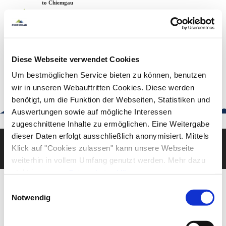
Zum
Zur
Zum
Welcome to Chiemgau
Back to the home page
Inhalt
Suche
Footer
Chiemgau Tourismus
Seuffertstraße 12
83278 Traunstein
Diese Webseite verwendet Cookies
urlaub@chiemgau.bayern
+49 (861) 988 231-20
Um bestmöglichen Service bieten zu können, benutzen
wir in unseren Webauftritten Cookies. Diese werden
benötigt, um die Funktion der Webseiten, Statistiken und
Auswertungen sowie auf mögliche Interessen
Good to know
zugeschnittene Inhalte zu ermöglichen. Eine Weitergabe
dieser Daten erfolgt ausschließlich anonymisiert. Mittels
Klick auf "Cookies zulassen" kann unsere Webseite
Deutsch
English
weiterhin in vollem Umfang genutzt werden. Mehr dazu
steht in unserer
Datenschutzerklärung
.
Alle Daten zu unserem Unternehmen sind im
Impressum
Einwilligungsauswahl
gelistet.
Notwendig