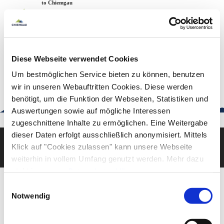
Zum
Zur
Zum
Welcome to Chiemgau
Back to the home page
Inhalt
Suche
Footer
Chiemgau Tourismus
Seuffertstraße 12
83278 Traunstein
Diese Webseite verwendet Cookies
urlaub@chiemgau.bayern
+49 (861) 988 231-20
Um bestmöglichen Service bieten zu können, benutzen
wir in unseren Webauftritten Cookies. Diese werden
benötigt, um die Funktion der Webseiten, Statistiken und
Auswertungen sowie auf mögliche Interessen
Good to know
zugeschnittene Inhalte zu ermöglichen. Eine Weitergabe
dieser Daten erfolgt ausschließlich anonymisiert. Mittels
Klick auf "Cookies zulassen" kann unsere Webseite
Deutsch
English
weiterhin in vollem Umfang genutzt werden. Mehr dazu
steht in unserer
Datenschutzerklärung
.
Alle Daten zu unserem Unternehmen sind im
Impressum
Einwilligungsauswahl
gelistet.
Notwendig