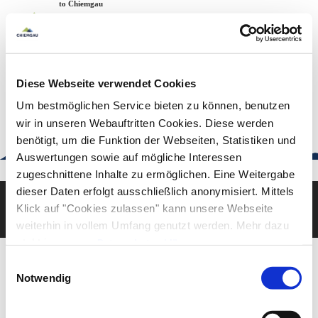
Zum
Zur
Zum
Welcome to Chiemgau
Back to the home page
Inhalt
Suche
Footer
Chiemgau Tourismus
Seuffertstraße 12
83278 Traunstein
Diese Webseite verwendet Cookies
urlaub@chiemgau.bayern
+49 (861) 988 231-20
Um bestmöglichen Service bieten zu können, benutzen
wir in unseren Webauftritten Cookies. Diese werden
benötigt, um die Funktion der Webseiten, Statistiken und
Auswertungen sowie auf mögliche Interessen
Good to know
zugeschnittene Inhalte zu ermöglichen. Eine Weitergabe
dieser Daten erfolgt ausschließlich anonymisiert. Mittels
Klick auf "Cookies zulassen" kann unsere Webseite
Deutsch
English
weiterhin in vollem Umfang genutzt werden. Mehr dazu
steht in unserer
Datenschutzerklärung
.
Alle Daten zu unserem Unternehmen sind im
Impressum
Einwilligungsauswahl
gelistet.
Notwendig