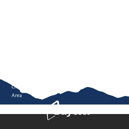
Service
modation
Weather
 Chiemgau
Order
brochures
 the farm
Towns in the
Chiemgau-
Area
Bavaria Tourism
Contact