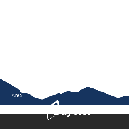
Service
modation
Weather
 Chiemgau
Order
brochures
 the farm
Towns in the
Chiemgau-
Area
Bavaria Tourism
Contact