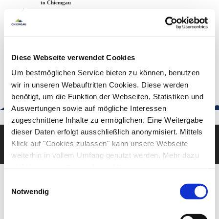
Zum
Zur
Zum
Welcome to Chiemgau
Back to the home page
Inhalt
Suche
Footer
Chiemgau Tourismus
Seuffertstraße 12
83278 Traunstein
Diese Webseite verwendet Cookies
urlaub@chiemgau.bayern
+49 (861) 988 231-20
Um bestmöglichen Service bieten zu können, benutzen
wir in unseren Webauftritten Cookies. Diese werden
benötigt, um die Funktion der Webseiten, Statistiken und
Auswertungen sowie auf mögliche Interessen
Good to know
zugeschnittene Inhalte zu ermöglichen. Eine Weitergabe
dieser Daten erfolgt ausschließlich anonymisiert. Mittels
Klick auf "Cookies zulassen" kann unsere Webseite
Deutsch
English
weiterhin in vollem Umfang genutzt werden. Mehr dazu
steht in unserer
Datenschutzerklärung
.
Alle Daten zu unserem Unternehmen sind im
Impressum
Einwilligungsauswahl
gelistet.
Notwendig