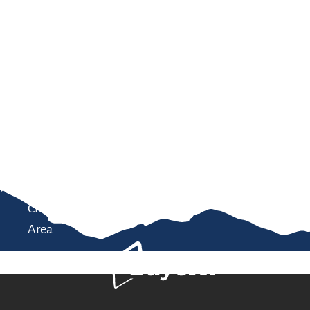
Service
modation
Weather
 Chiemgau
Order
brochures
 the farm
Towns in the
Chiemgau-
Area
Bavaria Tourism
Contact