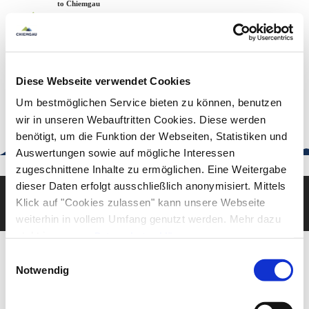
Zum
Zur
Zum
Welcome to Chiemgau
Back to the home page
Inhalt
Suche
Footer
Chiemgau Tourismus
Seuffertstraße 12
83278 Traunstein
Diese Webseite verwendet Cookies
urlaub@chiemgau.bayern
+49 (861) 988 231-20
Um bestmöglichen Service bieten zu können, benutzen
wir in unseren Webauftritten Cookies. Diese werden
benötigt, um die Funktion der Webseiten, Statistiken und
Auswertungen sowie auf mögliche Interessen
Good to know
zugeschnittene Inhalte zu ermöglichen. Eine Weitergabe
dieser Daten erfolgt ausschließlich anonymisiert. Mittels
Klick auf "Cookies zulassen" kann unsere Webseite
Deutsch
English
weiterhin in vollem Umfang genutzt werden. Mehr dazu
steht in unserer
Datenschutzerklärung
.
Alle Daten zu unserem Unternehmen sind im
Impressum
Einwilligungsauswahl
gelistet.
Notwendig