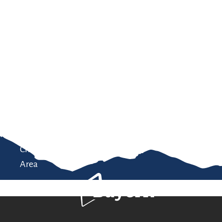
Service
modation
Weather
 Chiemgau
Order
brochures
 the farm
Towns in the
Chiemgau-
Area
Bavaria Tourism
Contact