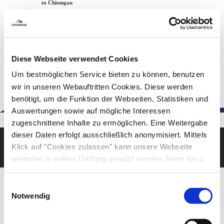
Zum
Zur
Zum
Welcome to Chiemgau
Back to the home page
Inhalt
Suche
Footer
Chiemgau Tourismus
Seuffertstraße 12
83278 Traunstein
Diese Webseite verwendet Cookies
urlaub@chiemgau.bayern
+49 (861) 988 231-20
Um bestmöglichen Service bieten zu können, benutzen
wir in unseren Webauftritten Cookies. Diese werden
benötigt, um die Funktion der Webseiten, Statistiken und
Auswertungen sowie auf mögliche Interessen
Good to know
zugeschnittene Inhalte zu ermöglichen. Eine Weitergabe
dieser Daten erfolgt ausschließlich anonymisiert. Mittels
Klick auf "Cookies zulassen" kann unsere Webseite
Deutsch
English
weiterhin in vollem Umfang genutzt werden. Mehr dazu
steht in unserer
Datenschutzerklärung
.
Alle Daten zu unserem Unternehmen sind im
Impressum
Einwilligungsauswahl
gelistet.
Notwendig