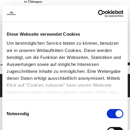
Zum
Zur
Zum
Welcome to Chiemgau
Back to the home page
Inhalt
Suche
Footer
Chiemgau Tourismus
Seuffertstraße 12
83278 Traunstein
Diese Webseite verwendet Cookies
urlaub@chiemgau.bayern
+49 (861) 988 231-20
Um bestmöglichen Service bieten zu können, benutzen
wir in unseren Webauftritten Cookies. Diese werden
benötigt, um die Funktion der Webseiten, Statistiken und
Auswertungen sowie auf mögliche Interessen
Good to know
zugeschnittene Inhalte zu ermöglichen. Eine Weitergabe
dieser Daten erfolgt ausschließlich anonymisiert. Mittels
Klick auf "Cookies zulassen" kann unsere Webseite
Deutsch
English
weiterhin in vollem Umfang genutzt werden. Mehr dazu
steht in unserer
Datenschutzerklärung
.
Alle Daten zu unserem Unternehmen sind im
Impressum
Einwilligungsauswahl
gelistet.
Notwendig