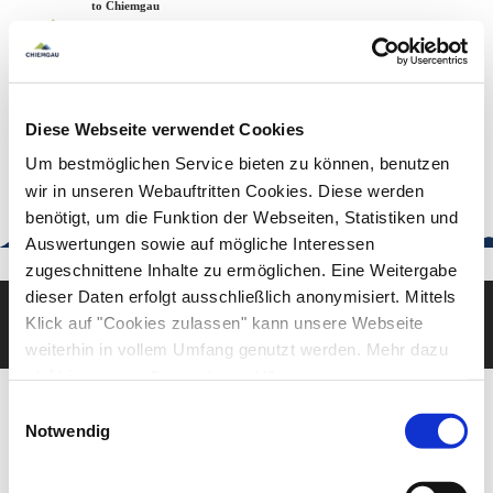
Zum
Zur
Zum
Welcome to Chiemgau
Back to the home page
Inhalt
Suche
Footer
Chiemgau Tourismus
Seuffertstraße 12
83278 Traunstein
Diese Webseite verwendet Cookies
urlaub@chiemgau.bayern
+49 (861) 988 231-20
Um bestmöglichen Service bieten zu können, benutzen
wir in unseren Webauftritten Cookies. Diese werden
benötigt, um die Funktion der Webseiten, Statistiken und
Auswertungen sowie auf mögliche Interessen
Good to know
zugeschnittene Inhalte zu ermöglichen. Eine Weitergabe
dieser Daten erfolgt ausschließlich anonymisiert. Mittels
Klick auf "Cookies zulassen" kann unsere Webseite
Deutsch
English
weiterhin in vollem Umfang genutzt werden. Mehr dazu
steht in unserer
Datenschutzerklärung
.
Alle Daten zu unserem Unternehmen sind im
Impressum
Einwilligungsauswahl
gelistet.
Notwendig