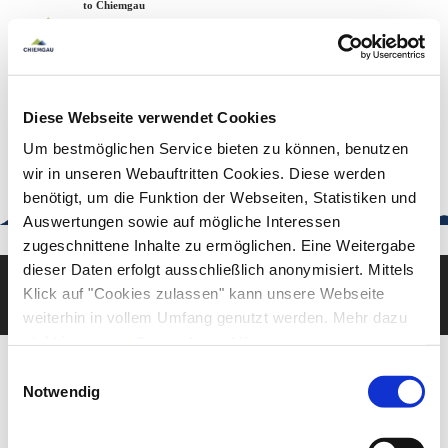
Zum
Zur
Zum
Welcome to Chiemgau
Back to the home page
Inhalt
Suche
Footer
Chiemgau Tourismus
Seuffertstraße 12
83278 Traunstein
Diese Webseite verwendet Cookies
urlaub@chiemgau.bayern
+49 (861) 988 231-20
Um bestmöglichen Service bieten zu können, benutzen
wir in unseren Webauftritten Cookies. Diese werden
benötigt, um die Funktion der Webseiten, Statistiken und
Auswertungen sowie auf mögliche Interessen
Good to know
zugeschnittene Inhalte zu ermöglichen. Eine Weitergabe
dieser Daten erfolgt ausschließlich anonymisiert. Mittels
Klick auf "Cookies zulassen" kann unsere Webseite
Deutsch
English
weiterhin in vollem Umfang genutzt werden. Mehr dazu
steht in unserer
Datenschutzerklärung
.
Alle Daten zu unserem Unternehmen sind im
Impressum
Einwilligungsauswahl
gelistet.
Notwendig