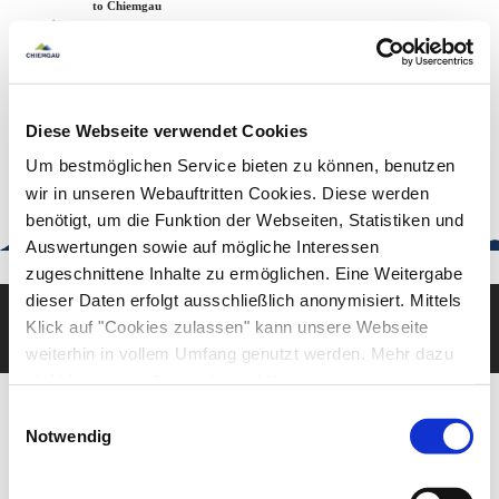
Zum
Zur
Zum
Welcome to Chiemgau
Back to the home page
Inhalt
Suche
Footer
Chiemgau Tourismus
Seuffertstraße 12
83278 Traunstein
Diese Webseite verwendet Cookies
urlaub@chiemgau.bayern
+49 (861) 988 231-20
Um bestmöglichen Service bieten zu können, benutzen
wir in unseren Webauftritten Cookies. Diese werden
benötigt, um die Funktion der Webseiten, Statistiken und
Auswertungen sowie auf mögliche Interessen
Good to know
zugeschnittene Inhalte zu ermöglichen. Eine Weitergabe
dieser Daten erfolgt ausschließlich anonymisiert. Mittels
Klick auf "Cookies zulassen" kann unsere Webseite
Deutsch
English
weiterhin in vollem Umfang genutzt werden. Mehr dazu
steht in unserer
Datenschutzerklärung
.
Alle Daten zu unserem Unternehmen sind im
Impressum
Einwilligungsauswahl
gelistet.
Notwendig