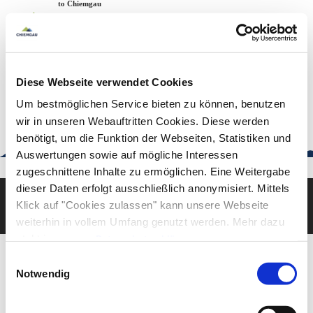
Zum
Zur
Zum
Welcome to Chiemgau
Back to the home page
Inhalt
Suche
Footer
Chiemgau Tourismus
Seuffertstraße 12
83278 Traunstein
Diese Webseite verwendet Cookies
urlaub@chiemgau.bayern
+49 (861) 988 231-20
Um bestmöglichen Service bieten zu können, benutzen
wir in unseren Webauftritten Cookies. Diese werden
benötigt, um die Funktion der Webseiten, Statistiken und
Auswertungen sowie auf mögliche Interessen
Good to know
zugeschnittene Inhalte zu ermöglichen. Eine Weitergabe
dieser Daten erfolgt ausschließlich anonymisiert. Mittels
Klick auf "Cookies zulassen" kann unsere Webseite
Deutsch
English
weiterhin in vollem Umfang genutzt werden. Mehr dazu
steht in unserer
Datenschutzerklärung
.
Alle Daten zu unserem Unternehmen sind im
Impressum
Einwilligungsauswahl
gelistet.
Notwendig