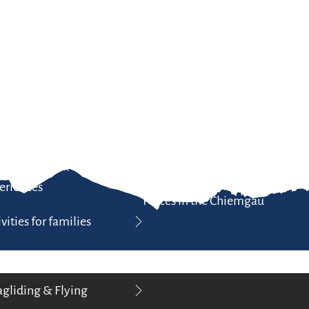
Zum
Zur
Zum
Inhalt
Suche
Footer
vities in the Chiemgau-Area
Region & Sights
Search & Book
ing
Events
book accom
ing & Mountainbiking
Sights to see & places to visit
Camping in
e Chiemsee & water
Tradition & culinary delights
Holidays on
eriences
Places in the Chiemgau
vities for families
fing
agliding & Flying