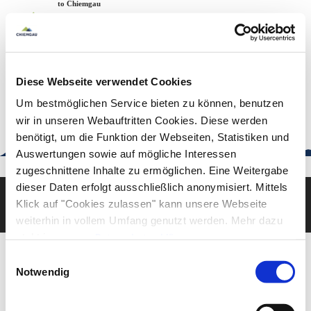
Zum
Zur
Zum
Welcome to Chiemgau
Back to the home page
Inhalt
Suche
Footer
Chiemgau Tourismus
Seuffertstraße 12
83278 Traunstein
Diese Webseite verwendet Cookies
urlaub@chiemgau.bayern
+49 (861) 988 231-20
Um bestmöglichen Service bieten zu können, benutzen
wir in unseren Webauftritten Cookies. Diese werden
benötigt, um die Funktion der Webseiten, Statistiken und
Auswertungen sowie auf mögliche Interessen
Good to know
zugeschnittene Inhalte zu ermöglichen. Eine Weitergabe
dieser Daten erfolgt ausschließlich anonymisiert. Mittels
Klick auf "Cookies zulassen" kann unsere Webseite
Deutsch
English
weiterhin in vollem Umfang genutzt werden. Mehr dazu
steht in unserer
Datenschutzerklärung
.
Alle Daten zu unserem Unternehmen sind im
Impressum
Einwilligungsauswahl
gelistet.
Notwendig