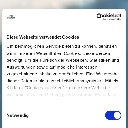
Diese Webseite verwendet Cookies
Um bestmöglichen Service bieten zu können, benutzen
wir in unseren Webauftritten Cookies. Diese werden
benötigt, um die Funktion der Webseiten, Statistiken und
Auswertungen sowie auf mögliche Interessen
zugeschnittene Inhalte zu ermöglichen. Eine Weitergabe
dieser Daten erfolgt ausschließlich anonymisiert. Mittels
Klick auf "Cookies zulassen" kann unsere Webseite
weiterhin in vollem Umfang genutzt werden. Mehr dazu
steht in unserer
Datenschutzerklärung
.
Alle Daten zu unserem Unternehmen sind im
Impressum
Einwilligungsauswahl
gelistet.
Notwendig