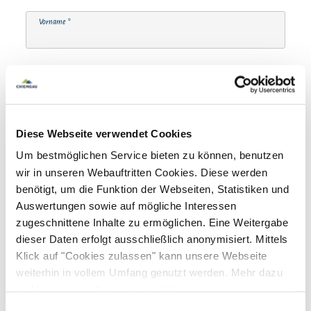
Vorname
*
Nachname
*
Diese Webseite verwendet Cookies
Mail-Adresse
*
Um bestmöglichen Service bieten zu können, benutzen
wir in unseren Webauftritten Cookies. Diese werden
benötigt, um die Funktion der Webseiten, Statistiken und
Telefonnummer
Auswertungen sowie auf mögliche Interessen
zugeschnittene Inhalte zu ermöglichen. Eine Weitergabe
dieser Daten erfolgt ausschließlich anonymisiert. Mittels
Klick auf "Cookies zulassen" kann unsere Webseite
Straße & Hausnummer
weiterhin in vollem Umfang genutzt werden. Mehr dazu
steht in unserer
Datenschutzerklärung
.
Alle Daten zu unserem Unternehmen sind im
Impressum
Einwilligungsauswahl