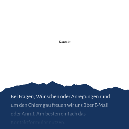
Zum
Zur
Zum
Inhalt
Suche
Footer
Kontakt
Bei Fragen, Wünschen oder Anregungen rund
um den Chiemgau freuen wir uns über E-Mail
oder Anruf. Am besten einfach das
Kontaktformular nutzen.