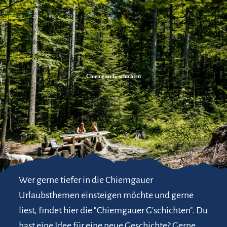
Zum
Zur
Zum
Inhalt
Suche
Footer
Chiemgau G'schichten
©
Wer gerne tiefer in die Chiemgauer
Urlaubsthemen einsteigen möchte und gerne
liest, findet hier die "Chiemgauer G'schichten". Du
hast eine Idee für eine neue Geschichte? Gerne