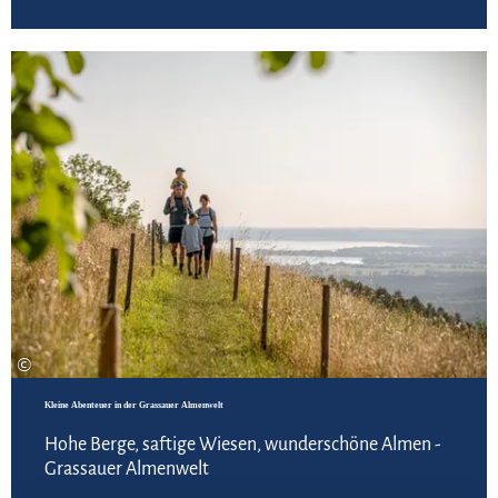
Zur
©
Kleine Abenteuer in der Grassauer Almenwelt
Hohe Berge, saftige Wiesen, wunderschöne Almen -
Grassauer Almenwelt