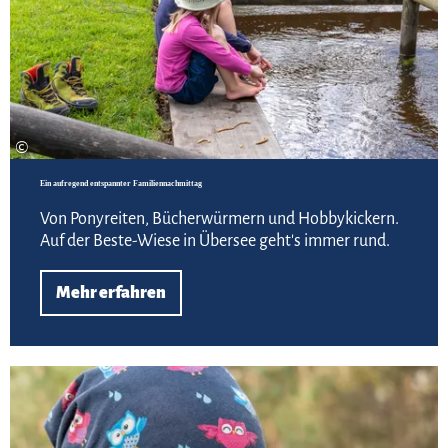
©
Ein aufregend entspannter Familiennachmittag
Von Ponyreiten, Bücherwürmern und Hobbykickern.
Auf der Beste-Wiese in Übersee geht's immer rund.
Mehr erfahren
Zur