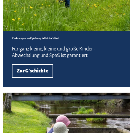
©
Kinderwagen- und Spieleweg in Reit im Winkl
Für ganz kleine, kleine und große Kinder -
Abwechslung und Spaß ist garantiert
Zur G'schichte
Meh