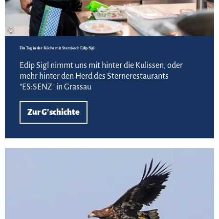
©
Ein Tag in der Küche mit Sternkoch Edip Sigl
Edip Sigl nimmt uns mit hinter die Kulissen, oder
mehr hinter den Herd des Sternerestaurants
"ES:SENZ" in Grassau
Zur G'schichte
Zur