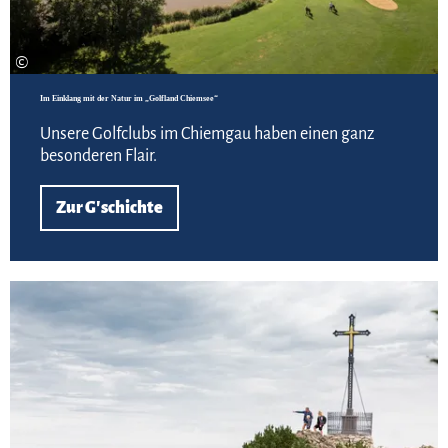
©
Im Einklang mit der Natur im „Golfland Chiemsee“
Unsere Golfclubs im Chiemgau haben einen ganz
besonderen Flair.
Zur G'schichte
Meh