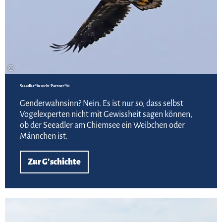
©
Seeadler*in sucht Partner*in
Genderwahnsinn? Nein. Es ist nur so, dass selbst
Vogelexperten nicht mit Gewissheit sagen können,
ob der Seeadler am Chiemsee ein Weibchen oder
Männchen ist.
Zur G'schichte
Zur