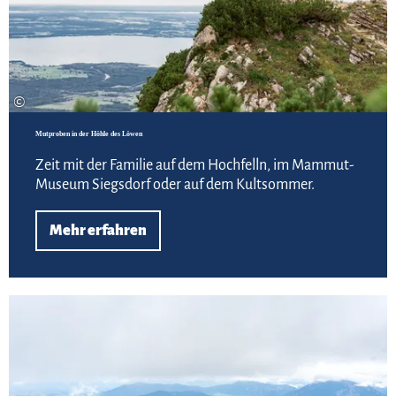
©
Mutproben in der Höhle des Löwen
Zeit mit der Familie auf dem Hochfelln, im Mammut-
Museum Siegsdorf oder auf dem Kultsommer.
Mehr erfahren
Meh