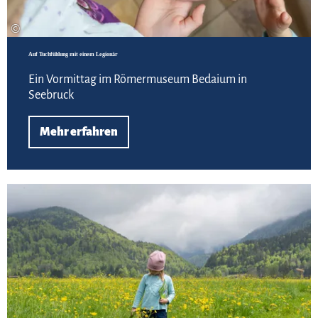
©
Auf Tuchfühlung mit einem Legionär
Ein Vormittag im Römermuseum Bedaium in
Seebruck
Mehr erfahren
Zur