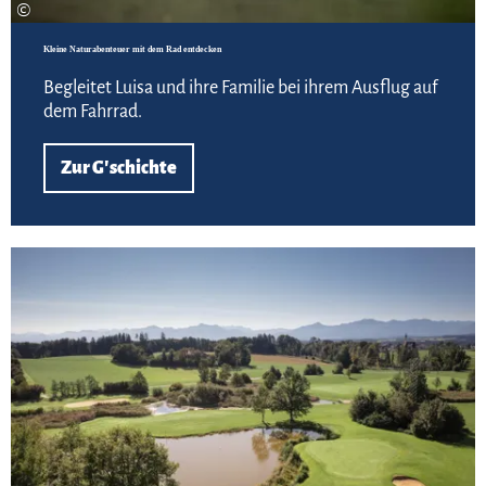
©
Kleine Naturabenteuer mit dem Rad entdecken
Begleitet Luisa und ihre Familie bei ihrem Ausflug auf
dem Fahrrad.
Zur G'schichte
Zur