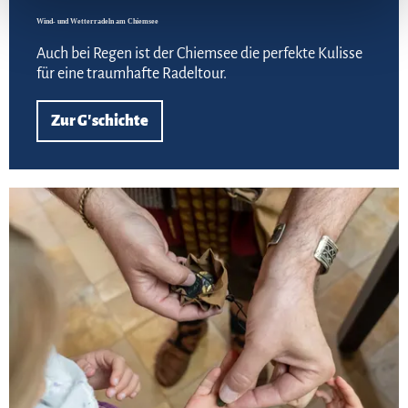
Wind- und Wetterradeln am Chiemsee
Auch bei Regen ist der Chiemsee die perfekte Kulisse
für eine traumhafte Radeltour.
Zur G'schichte
Meh