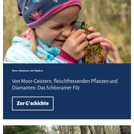
©
Moor Abenteuer mit Kindern
Von Moor-Geistern, fleischfressenden Pflanzen und
Diamanten: Das Schönramer Filz
Zur G'schichte
Meh