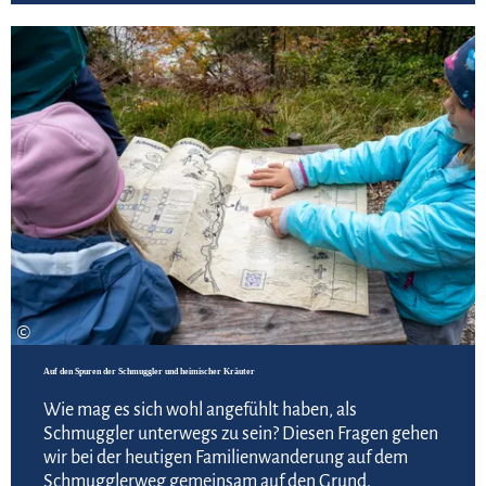
Zur
©
Auf den Spuren der Schmuggler und heimischer Kräuter
Wie mag es sich wohl angefühlt haben, als
Schmuggler unterwegs zu sein? Diesen Fragen gehen
wir bei der heutigen Familienwanderung auf dem
Schmugglerweg gemeinsam auf den Grund.