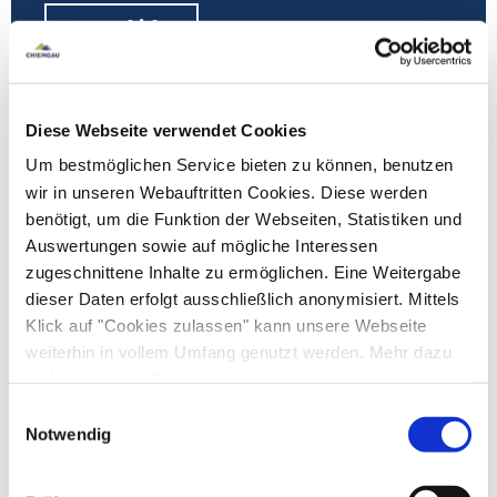
Zur G'schichte
Meh
Diese Webseite verwendet Cookies
Um bestmöglichen Service bieten zu können, benutzen
wir in unseren Webauftritten Cookies. Diese werden
benötigt, um die Funktion der Webseiten, Statistiken und
Auswertungen sowie auf mögliche Interessen
zugeschnittene Inhalte zu ermöglichen. Eine Weitergabe
dieser Daten erfolgt ausschließlich anonymisiert. Mittels
Klick auf "Cookies zulassen" kann unsere Webseite
weiterhin in vollem Umfang genutzt werden. Mehr dazu
steht in unserer
Datenschutzerklärung
.
Alle Daten zu unserem Unternehmen sind im
Impressum
Einwilligungsauswahl
©
gelistet.
Notwendig
Erlebnis-Führung im Römermuseum in Seebruck