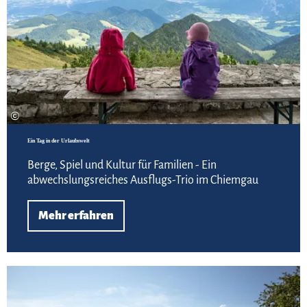
©
Ein Tag in der Urlaubswelt
Berge, Spiel und Kultur für Familien - Ein
abwechslungsreiches Ausflugs-Trio im Chiemgau
Mehr erfahren
Meh