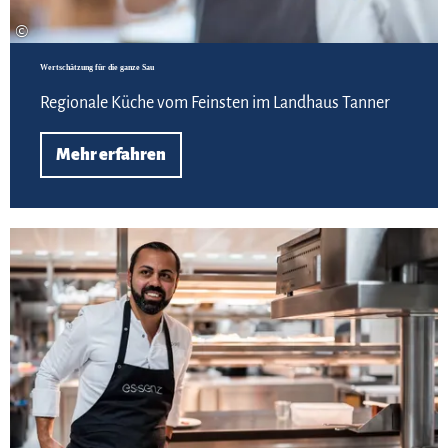
©
Wertschätzung für die ganze Sau
Regionale Küche vom Feinsten im Landhaus Tanner
Mehr erfahren
Zur