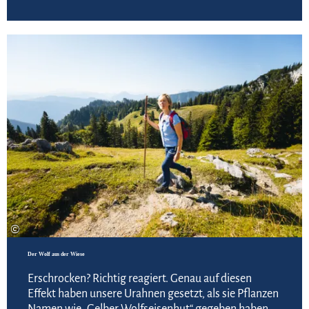
Zur
©
Der Wolf aus der Wiese
Erschrocken? Richtig reagiert. Genau auf diesen
Effekt haben unsere Urahnen gesetzt, als sie Pflanzen
Namen wie „Gelber Wolfseisenhut“ gegeben haben.