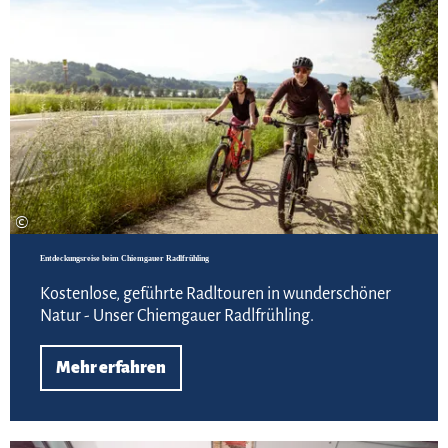
©
Entdeckungsreise beim Chiemgauer Radlfrühling
Kostenlose, geführte Radltouren in wunderschöner
Natur - Unser Chiemgauer Radlfrühling.
Mehr erfahren
Meh