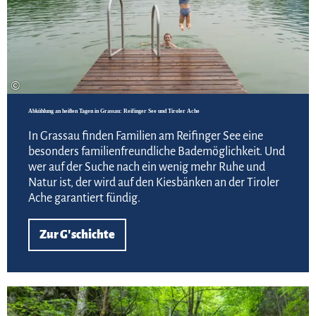
©
Abkühlung an heißen Tagen in Grassau: Reifinger See und Tiroler Ache
In Grassau finden Familien am Reifinger See eine
besonders familienfreundliche Bademöglichkeit. Und
wer auf der Suche nach ein wenig mehr Ruhe und
Natur ist, der wird auf den Kiesbänken an der Tiroler
Ache garantiert fündig.
Zur G'schichte
Zur