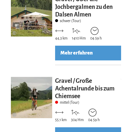
Jochbergalmen zu den
Dalsen Almen
schwer (Tour)
©
44,3 km
1410 Hm
04:59 h
Mehr erfahren
Mehr erfahre
Gravel / Große
Achentalrunde bis zum
Chiemsee
mittel (Tour)
©
55,1 km
304 Hm
04:59 h