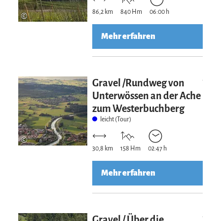
86,2 km
840 Hm
06:00 h
©
Mehr erfahren
Mehr erfahre
Gravel /Rundweg von
Unterwössen an der Ache
zum Westerbuchberg
leicht (Tour)
©
30,8 km
158 Hm
02:47 h
Mehr erfahren
Mehr erfahre
Gravel / Über die