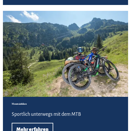
Meh
©
Mountainbiken
Sportlich unterwegs mit dem MTB
Mehr erfahren