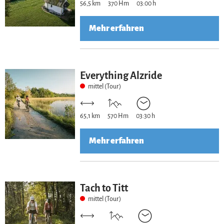
56,5 km
370 Hm
03:00 h
Mehr erfahren
Everything Alzride
mittel (Tour)
65,1 km
570 Hm
03:30 h
Mehr erfahren
Tach to Titt
mittel (Tour)