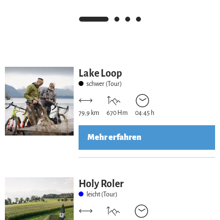
Lake Loop
schwer (Tour)
79,9 km
670 Hm
04:45 h
Mehr erfahren
Holy Roler
leicht (Tour)