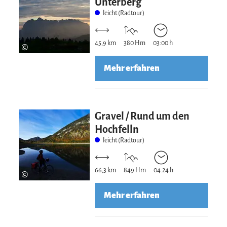
Unterberg
leicht (Radtour)
45,9 km
380 Hm
03:00 h
©
Mehr erfahren
Mehr erfahre
Gravel / Rund um den
Hochfelln
leicht (Radtour)
66,3 km
849 Hm
04:24 h
©
Mehr erfahren