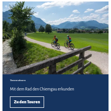
Zu
©
Themenradtouren
Mit dem Rad den Chiemgau erkunden
Zu den Touren