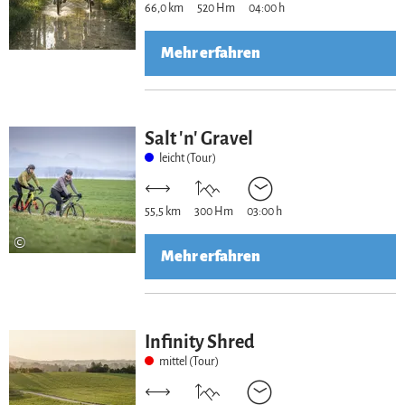
66,0 km
520 Hm
04:00 h
Mehr erfahren
Salt 'n' Gravel
leicht (Tour)
55,5 km
300 Hm
03:00 h
©
Mehr erfahren
Infinity Shred
mittel (Tour)