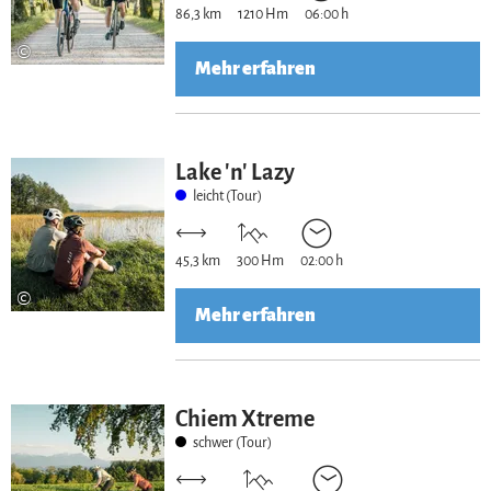
86,3 km
1210 Hm
06:00 h
©
Mehr erfahren
Lake 'n' Lazy
leicht (Tour)
45,3 km
300 Hm
02:00 h
©
Mehr erfahren
Chiem Xtreme
schwer (Tour)