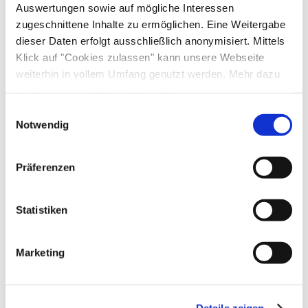
Auswertungen sowie auf mögliche Interessen
zugeschnittene Inhalte zu ermöglichen. Eine Weitergabe
dieser Daten erfolgt ausschließlich anonymisiert. Mittels
Mehr erfahre
MTB 48 Drei-Seen Runde
Klick auf "Cookies zulassen" kann unsere Webseite
weiterhin in vollem Umfang genutzt werden. Mehr dazu
leicht (Tour)
steht in unserer
Datenschutzerklärung
.
Alle Daten zu unserem Unternehmen sind im
Impressum
Einwilligungsauswahl
25,7 km
390 Hm
02:45 h
gelistet.
Notwendig
©
Mehr erfahren
Präferenzen
Statistiken
Mehr erfahre
Gravel / MTB 49
Klausenberg Runde
leicht (Tour)
Marketing
17,4 km
430 Hm
02:45 h
©