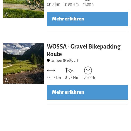
231,4 km
2180 Hm
11:00 h
©
Mehr erfahren
WOSSA - Gravel Bikepacking
Route
schwer (Radtour)
569,3 km
8176 Hm
70:00 h
©
Mehr erfahren