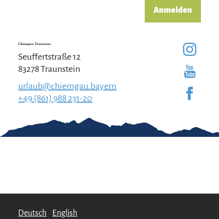
Anmelden
Chiemgau Tourismus
Seuffertstraße 12
83278 Traunstein
urlaub@chiemgau.bayern
+49 (861) 988 231-20
Gut zu wissen
Kontakt
Impressum
Erklärung zur
Barrierefreiheit
Team Chiemgau
Datenschutz
Tourismus
↗
Deutsch
English