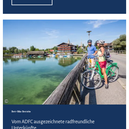
Zu 
©
Bett+Bike Betriebe
Vom ADFC ausgezeichnete radfreundliche
Unterkünfte