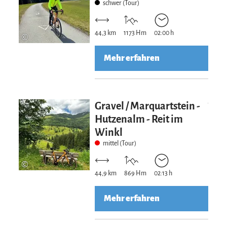
schwer (Tour)
44,3 km
1173 Hm
02:00 h
©
Mehr erfahren
Mehr erfahre
Gravel / Marquartstein -
Hutzenalm - Reit im
Winkl
mittel (Tour)
©
44,9 km
869 Hm
02:13 h
Mehr erfahren