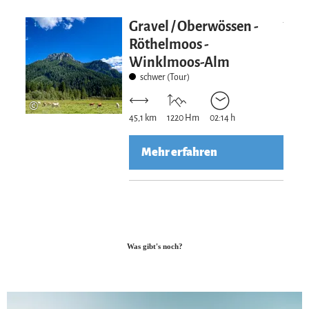
Mehr erfahre
Gravel / Oberwössen -
Röthelmoos -
Winklmoos-Alm
schwer (Tour)
©
45,1 km
1220 Hm
02:14 h
Mehr erfahren
Was gibt's noch?
Meh