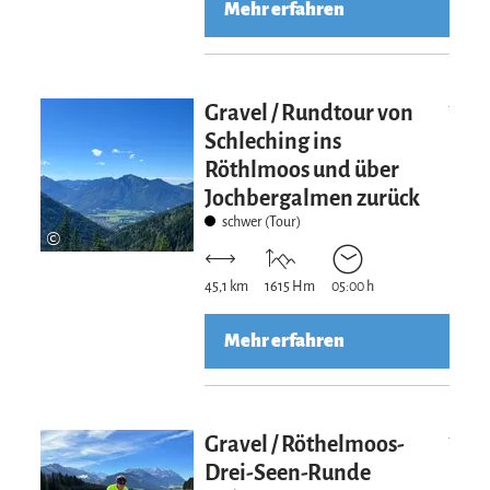
Mehr erfahren
Mehr erfahre
Gravel / Rundtour von
Schleching ins
Röthlmoos und über
Jochbergalmen zurück
schwer (Tour)
©
45,1 km
1615 Hm
05:00 h
Mehr erfahren
Mehr erfahre
Gravel / Röthelmoos-
Drei-Seen-Runde