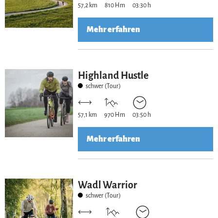
57,2 km
810 Hm
03:30 h
Mehr erfahren
Highland Hustle
schwer (Tour)
57,1 km
970 Hm
03:50 h
Mehr erfahren
Wadl Warrior
schwer (Tour)