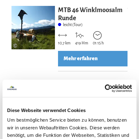
Mehr erfahre
MTB 46 Winklmoosalm
Runde
leicht (Tour)
10,7 km
419 Hm
01:15 h
©
Mehr erfahren
Mehr erfahre
Gravel / MTB 47
Hemmersuppenalm
leicht (Tour)
Diese Webseite verwendet Cookies
Um bestmöglichen Service bieten zu können, benutzen
30,3 km
640 Hm
01:36 h
©
wir in unseren Webauftritten Cookies. Diese werden
benötigt, um die Funktion der Webseiten, Statistiken und
Mehr erfahren