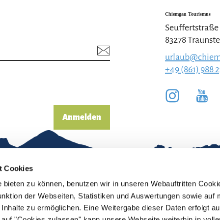
Chiemgau Tourismus
Seuffertstraße
83278 Traunste
urlaub@chiem
+49 (861) 988 
Anmelden
t Cookies
bieten zu können, benutzen wir in unseren Webauftritten Cooki
unktion der Webseiten, Statistiken und Auswertungen sowie auf 
Inhalte zu ermöglichen. Eine Weitergabe dieser Daten erfolgt au
pressum
Erklärung zur
ck auf "Cookies zulassen" kann unsere Webseite weiterhin in vol