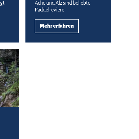
agt
Ache und Alz sind beliebte
Paddelreviere
Mehr erfahren
Mehr erfahren