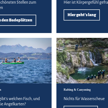
schönsten Stellen zum
Hier ist Körpergefühl gefr
en
Hier geht's lang
u den Badeplätzen
Erfährst du hier
©
n
Rafting & Canyoning
ibt's welchen Fisch, und
Nichts für Wasserscheue
ie Angelkarten?