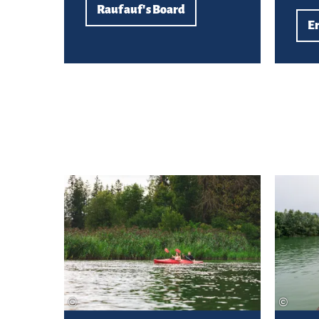
Rauf auf's Board
Er
Zur G'schichte
©
©