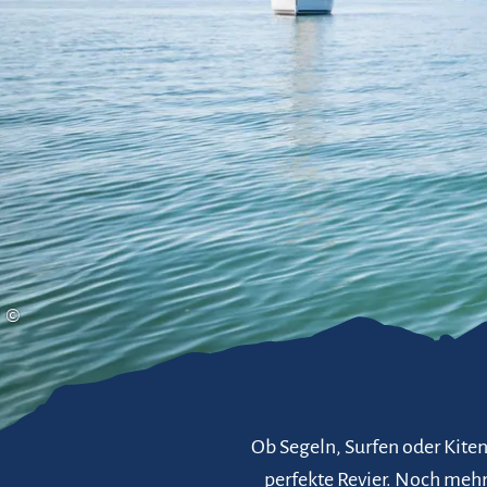
Gleitschirmfliegen &
Barrie
Luftsport
Chie
Interaktive Vollbildkarte
Chiem
©
Ob Segeln, Surfen oder Kiten
perfekte Revier. Noch mehr