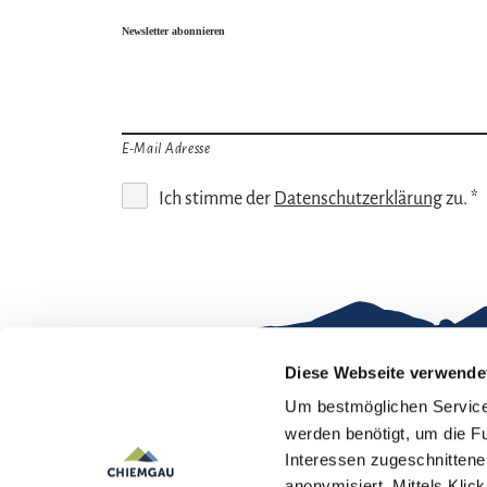
Newsletter abonnieren
E-Mail Adresse
Ich stimme der
Datenschutzerklärung
zu. *
Diese Webseite verwende
Um bestmöglichen Service 
Gut zu wissen
werden benötigt, um die F
Interessen zugeschnittene 
Kontakt
Im
anonymisiert. Mittels Kli