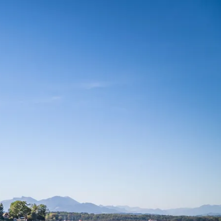
kunft
B2B Portal