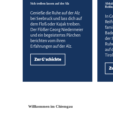
Sich treiben lassen auf der Alz
Abküh
Reifin
Genieße die Ruhe auf der Alz
In G
bei Seebruck und lass dich auf
Reif
dem Floß oder Kajak treiben.
fami
Der Flößer Georg Niedermeier
Bade
und ein begeistertes Pärchen
der 
berichten vom ihren
Ruhe
Erfahrungen auf der Alz.
auf 
Tiro
Zur G'schichte
Zu
Willkommen im Chiemgau