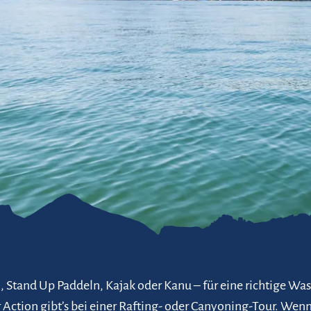
refreiheit im
mgau
gau G'schichten
, Stand Up Paddeln, Kajak oder Kanu – für eine richtige Was
 Action gibt’s bei einer Rafting- oder Canyoning-Tour. Wen