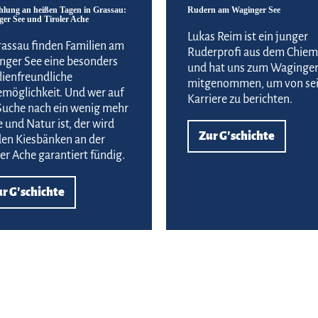
lung an heißen Tagen in Grassau:
Rudern am Waginger See
ger See und Tiroler Ache
Lukas Reim ist ein junger
rassau finden Familien am
Ruderprofi aus dem Chie
inger See eine besonders
und hat uns zum Waginger
lienfreundliche
mitgenommen, um von sei
möglichkeit. Und wer auf
Karriere zu berichten.
Suche nach ein wenig mehr
 und Natur ist, der wird
Zur G'schichte
den Kiesbänken an der
ler Ache garantiert fündig.
r G'schichte