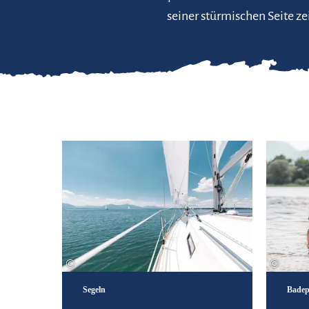
seiner stürmischen Seite ze
Mehr erfahren
©
©
Segeln
Badep