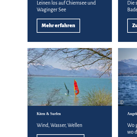
Leinen los auf Chiemsee und
Die 
Waginger See
Bad
Mehr erfahren
Z
Rauf auf's Board
©
©
Kiten & Surfen
Angel
Wind, Wasser, Wellen
Wo g
wo d