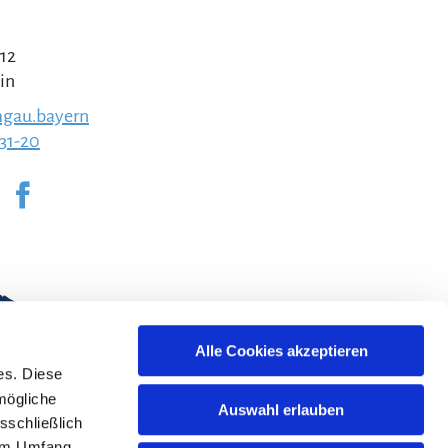
 12
in
gau.bayern
231-20
Alle Cookies akzeptieren
es. Diese
mögliche
Auswahl erlauben
sschließlich
lem Umfang