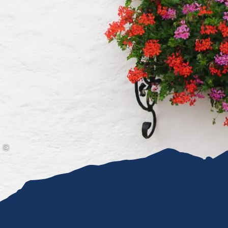
Gleitschirmfliegen &
Barrie
Luftsport
Chie
Interaktive Vollbildkarte
Chiem
©