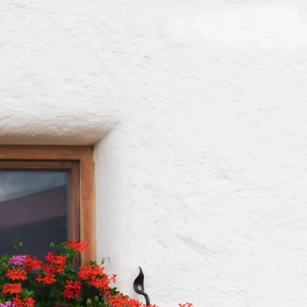
kunft
B2B Portal