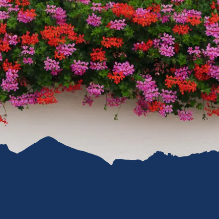
refreiheit im
mgau
gau G'schichten