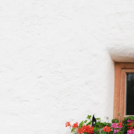
Aktivitäten im Chiemgau
Leben & 
Wandern & Gipfelglück
Veran
Radfahren &
Sehen
Mountainbiken
& Aus
Chiemsee & Wassererlebn
Tradit
Aktivitäten für die Familie
Projek
Winter
Orte 
Golfen
Karri