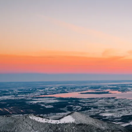
Aktivitäten im Chiemgau
Leben & 
Wandern & Gipfelglück
Veran
Radfahren &
Sehen
Mountainbiken
& Aus
Chiemsee & Wassererlebn
Tradit
Aktivitäten für die Familie
Projek
Winter
Orte 
Golfen
Karri