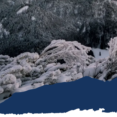
Gleitschirmfliegen &
Barrie
Luftsport
Chie
Interaktive Vollbildkarte
Chiem
©