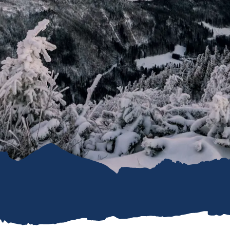
refreiheit im
mgau
gau G'schichten