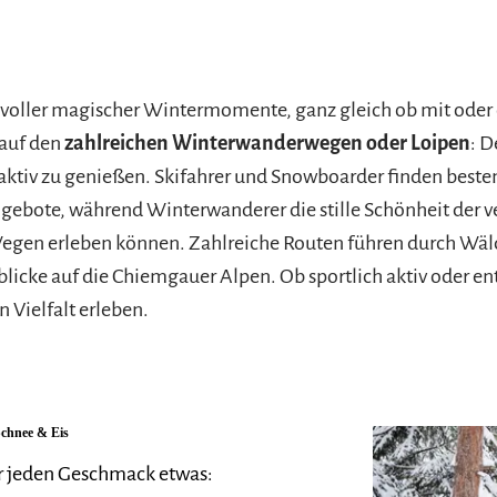
voller magischer Wintermomente, ganz gleich ob mit oder 
auf den
zahlreichen Winterwanderwegen oder Loipen
: D
 aktiv zu genießen. Skifahrer und Snowboarder finden beste
ebote, während Winterwanderer die stille Schönheit der ve
Wegen erleben können. Zahlreiche Routen führen durch Wäl
blicke auf die Chiemgauer Alpen. Ob sportlich aktiv oder 
n Vielfalt erleben.
Schnee & Eis
r jeden Geschmack etwas: