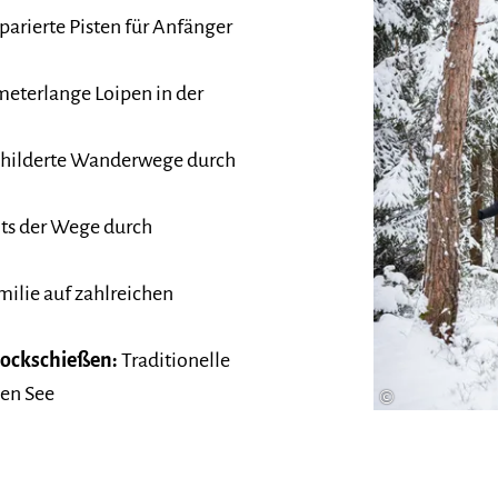
parierte Pisten für Anfänger
eterlange Loipen in der
hilderte Wanderwege durch
ts der Wege durch
milie auf zahlreichen
tockschießen:
Traditionelle
en See
©