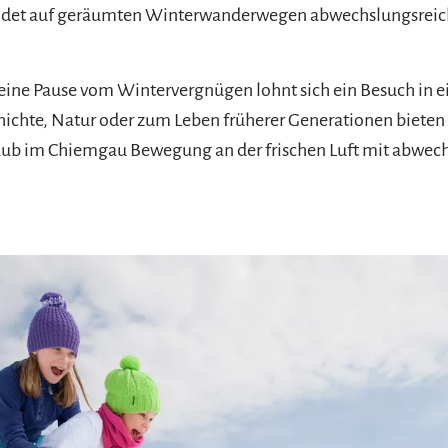
indet auf geräumten Winterwanderwegen abwechslungsreich
leine Pause vom Wintervergnügen lohnt sich ein Besuch in 
chte, Natur oder zum Leben früherer Generationen bieten i
laub im Chiemgau Bewegung an der frischen Luft mit abwech