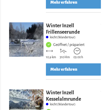
Mehr erfahren
Mehr erfahre
Winter Inzell
Frillenseerunde
leicht (Wandertour)
Geöffnet / präpariert
10,9 km
310 Hm
03:00 h
Mehr erfahren
Mehr erfahre
Winter Inzell
Kesselalmrunde
leicht (Wandertour)