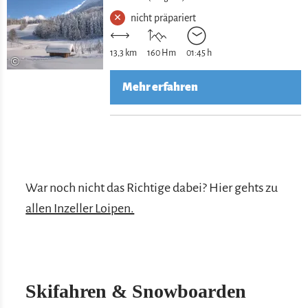
nicht präpariert
13,3 km
160 Hm
01:45 h
©
Mehr erfahren
War noch nicht das Richtige dabei? Hier gehts zu
allen Inzeller Loipen.
Skifahren & Snowboarden