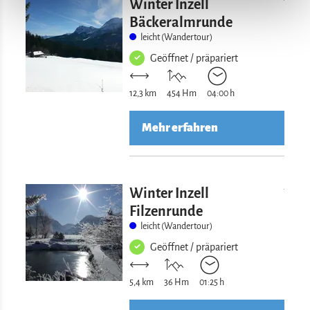
Winter Inzell
Bäckeralmrunde
leicht (Wandertour)
Geöffnet / präpariert
12,3 km
454 Hm
04:00 h
Mehr erfahren
Mehr erfahre
Winter Inzell
Filzenrunde
leicht (Wandertour)
Geöffnet / präpariert
5,4 km
36 Hm
01:25 h