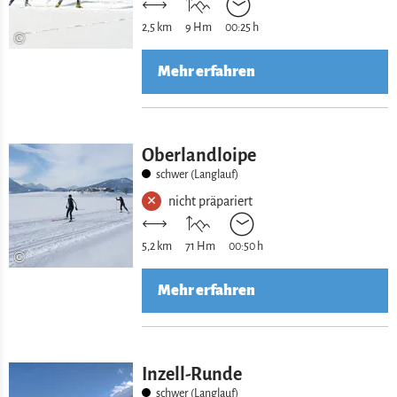
2,5 km
9 Hm
00:25 h
©
Mehr erfahren
Oberlandloipe
schwer (Langlauf)
nicht präpariert
5,2 km
71 Hm
00:50 h
©
Mehr erfahren
Inzell-Runde
schwer (Langlauf)