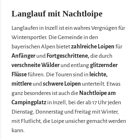
Langlauf mit Nachtloipe
Langlaufen in Inzell ist ein wahres Vergnügen für
Wintersportler. Die Gemeinde in den
bayerischen Alpen bietet
zahlreiche Loipen
für
Anfänger
und
Fortgeschrittene,
die durch
verschneite Wälder
und entlang
glitzernder
Flüsse
führen. Die Touren sind in
leichte,
mittlere
und
schwere Loipen
unterteilt. Etwas
ganz besonderes ist auch die
Nachtloipe am
Campingplatz
in Inzell, bei der ab 17 Uhr jeden
Dienstag, Donnerstag und Freitag mit Winter,
mit Flutlicht, die Loipe unsicher gemacht werden
kann.