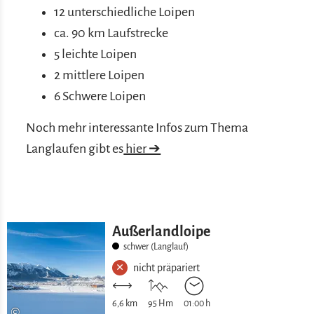
12 unterschiedliche Loipen
ca. 90 km Laufstrecke
5 leichte Loipen
2 mittlere Loipen
6 Schwere Loipen
Noch mehr interessante Infos zum Thema
Langlaufen gibt es
hier ➔
Außerlandloipe
schwer (Langlauf)
nicht präpariert
6,6 km
95 Hm
01:00 h
©