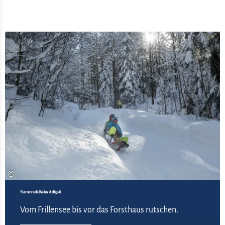
Meh
©
Naturrodelbahn Adlgaß
Vom Frillensee bis vor das Forsthaus rutschen.