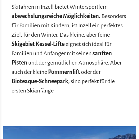
Skifahren in Inzell bietet Wintersportlern
abwechslungsreiche Möglichkeiten.
Besonders
für Familien mit Kindern, ist Inzell ein perfektes
Ziel, für den Winter. Das kleine, aber feine
Skigebiet Kessel-Lifte
eignet sich ideal für
Familien und Anfänger mit seinen
sanften
Pisten
und der gemütlichen Atmosphäre. Aber
auch der kleine
Pommernlift
oder der
Bioteaque-Schneepark,
sind perfekt für die
ersten Skianfänge.
Meh