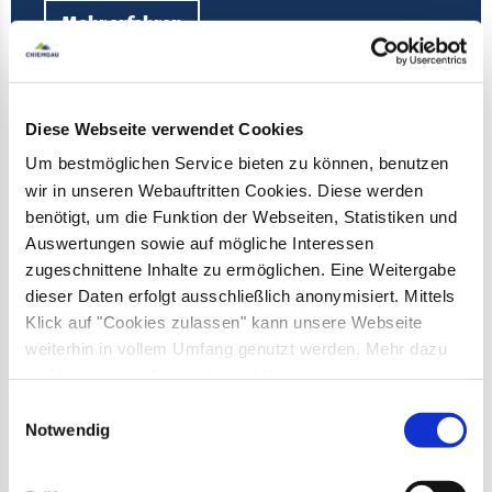
Mehr erfahren
Diese Webseite verwendet Cookies
Um bestmöglichen Service bieten zu können, benutzen
wir in unseren Webauftritten Cookies. Diese werden
Winterwandern
benötigt, um die Funktion der Webseiten, Statistiken und
Auswertungen sowie auf mögliche Interessen
Winterwandern in Inzell ist eine bezaubernde
zugeschnittene Inhalte zu ermöglichen. Eine Weitergabe
Möglichkeit, die verschneite Landschaft der
dieser Daten erfolgt ausschließlich anonymisiert. Mittels
Klick auf "Cookies zulassen" kann unsere Webseite
bayerischen Alpen zu entdecken. Die
gut
weiterhin in vollem Umfang genutzt werden. Mehr dazu
präparierten Winterwanderwege
führen durch
steht in unserer
Datenschutzerklärung
.
stille Wälder,
über
weite Schneefelder
und
Alle Daten zu unserem Unternehmen sind im
Impressum
Einwilligungsauswahl
entlang
malerischer Bäche.
Besonders beliebt
gelistet.
Notwendig
ist die
Inzeller Frillensee-Runde,
vorbei am
Bergwald-Erlebnispfad
führt der Weg einmal