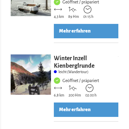
Geöffnet / präpariert
©
4,3 km
89 Hm
01:15 h
Mehr erfahren
Mehr erfahre
Winter Inzell
Kienberglrunde
leicht (Wandertour)
Geöffnet / präpariert
©
6,8 km
200 Hm
02:00 h
Mehr erfahren