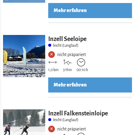
Mehr erfahren
Inzell Seeloipe
leicht (Langlauf)
nicht präpariert
1,0 km
3 Hm
00:10 h
©
Mehr erfahren
Inzell Falkensteinloipe
leicht (Langlauf)
nicht präpariert