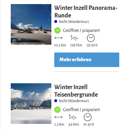
Mehr erfahre
Winter Inzell Panorama-
Runde
leicht (Wandertour)
Geöffnet / präpariert
©
10,5 km
158 Hm
03:30 h
Mehr erfahren
Mehr erfahre
Winter Inzell
Teisenbergrunde
leicht (Wandertour)
Geöffnet / präpariert
7,2 km
92 Hm
01:30 h