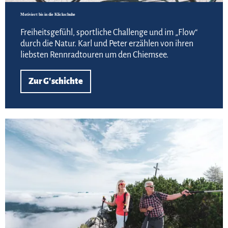
Motiviert bis in die Klickschuhe
Freiheitsgefühl, sportliche Challenge und im „Flow“
durch die Natur. Karl und Peter erzählen von ihren
liebsten Rennradtouren um den Chiemsee.
Zur G'schichte
Zur