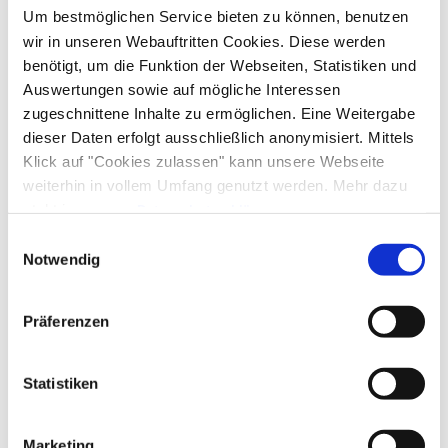
Bett+Bike Betriebe
Um bestmöglichen Service bieten zu können, benutzen
wir in unseren Webauftritten Cookies. Diese werden
Vom ADFC ausgezeichnete radfreundliche
Unterkünfte
benötigt, um die Funktion der Webseiten, Statistiken und
Auswertungen sowie auf mögliche Interessen
zugeschnittene Inhalte zu ermöglichen. Eine Weitergabe
Zu den Betrieben
dieser Daten erfolgt ausschließlich anonymisiert. Mittels
Klick auf "Cookies zulassen" kann unsere Webseite
weiterhin in vollem Umfang genutzt werden. Mehr dazu
Meh
steht in unserer
Datenschutzerklärung
.
Alle Daten zu unserem Unternehmen sind im
Impressum
Einwilligungsauswahl
gelistet.
Notwendig
Präferenzen
Statistiken
Marketing