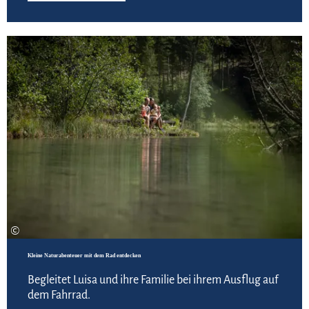
Zur
©
Kleine Naturabenteuer mit dem Rad entdecken
Begleitet Luisa und ihre Familie bei ihrem Ausflug auf
dem Fahrrad.