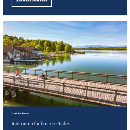
Zu den Touren
Meh
©
Handbike-Touren
Radtouren für breitere Räder