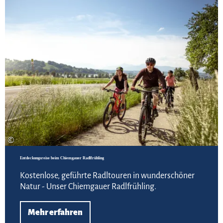
Meh
©
Entdeckungsreise beim Chiemgauer Radlfrühling
Kostenlose, geführte Radltouren in wunderschöner
Natur - Unser Chiemgauer Radlfrühling.
Mehr erfahren