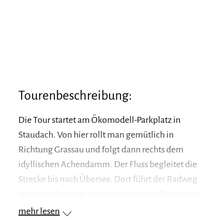
Tourenbeschreibung:
Die Tour startet am Ökomodell-Parkplatz in
Staudach. Von hier rollt man gemütlich in
Richtung Grassau und folgt dann rechts dem
idyllischen Achendamm. Der Fluss begleitet die
Strecke bis nach Übersee. Dort führt der Radweg
weiter entlang der Autobahn und des Chiemsees
bis nach Felden. Am Ufer laden Badeplätze sowie
mehr lesen