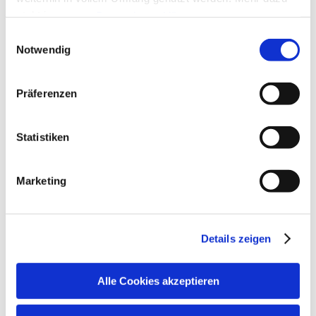
steht in unserer
Datenschutzerklärung
.
Alle Daten zu unserem Unternehmen sind im
Impressum
Einwilligungsauswahl
gelistet.
Notwendig
Präferenzen
Statistiken
Marketing
Details zeigen
Alle Cookies akzeptieren