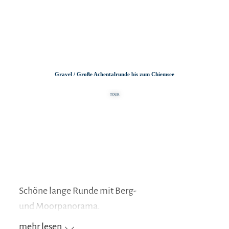
Zum
Zur
Zum
Inhalt
Suche
Footer
Gravel / Große Achentalrunde bis zum Chiemsee
TOUR
Schöne lange Runde mit Berg-
und Moorpanorama.
mehr lesen