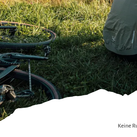
Gleitschirmfliegen &
Barrie
Luftsport
Chie
Interaktive Vollbildkarte
Chiem
©
Keine Ru