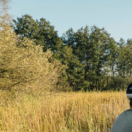
Aktivitäten im Chiemgau
Leben & 
Wandern & Gipfelglück
Veran
Radfahren &
Sehen
Mountainbiken
& Aus
Chiemsee & Wassererlebn
Tradit
Aktivitäten für die Familie
Projek
Winter
Orte 
Golfen
Karri