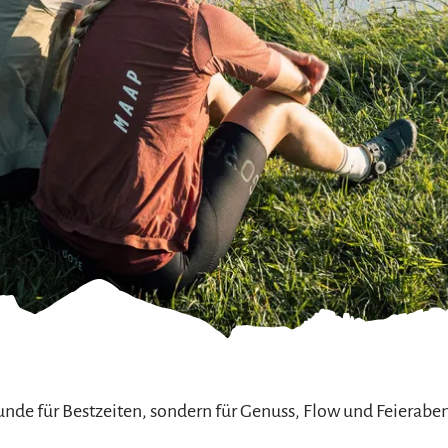
refreiheit im
mgau
gau G'schichten
nde für Bestzeiten, sondern für Genuss, Flow und Feierabe