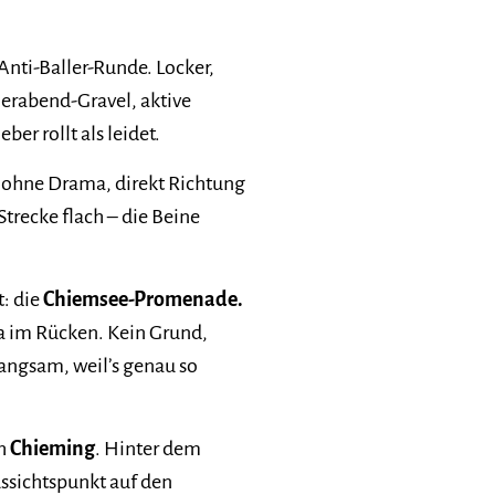
Anti-Baller-Runde. Locker,
Feierabend-Gravel, aktive
er rollt als leidet.
n ohne Drama, direkt Richtung
Strecke flach – die Beine
t: die
Chiemsee-Promenade.
a im Rücken. Kein Grund,
angsam, weil’s genau so
ch
Chieming
. Hinter dem
ussichtspunkt auf den