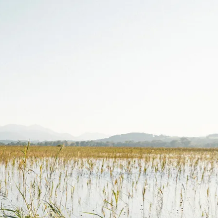
kunft
B2B Portal