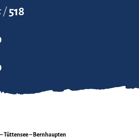
t
518
0
0
 – Tüttensee – Bernhaupten