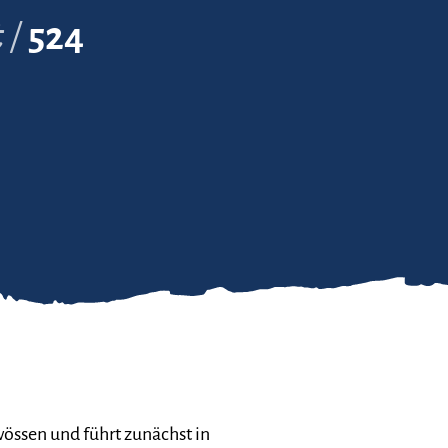
t
524
rwössen und führt zunächst in