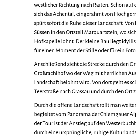
westlicher Richtung nach Raiten. Schon auf 
sich das Achental, eingerahmt von Hochger
spürt sofort die Ruhe dieser Landschaft. Von 
Süssen in den Ortsteil Marquartstein, wo sic
Hofkapelle lohnt. Der kleine Bau liegt idyllis
für einen Moment der Stille oder für ein Foto
Anschließend zieht die Strecke durch den O
Großrachlhof wo der Weg mit herrlichen Aus
Landschaft belohnt wird. Von dort geht es s
Teerstraße nach Grassau und durch den Ort 
Durch die offene Landschaft rollt man weite
begleitet vom Panorama der Chiemgauer Al
der Tour ist der Anstieg auf den Westerbuchb
durch eine ursprüngliche, ruhige Kulturland