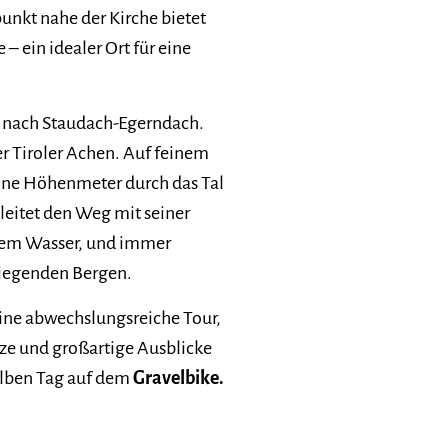
nkt nahe der Kirche bietet
– ein idealer Ort für eine
al nach Staudach-Egerndach.
 Tiroler Achen. Auf feinem
ohne Höhenmeter durch das Tal
leitet den Weg mit seiner
dem Wasser, und immer
liegenden Bergen.
eine abwechslungsreiche Tour,
ätze und großartige Ausblicke
halben Tag auf dem
Gravelbike.