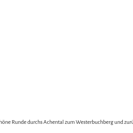
refreiheit im
mgau
gau G'schichten
höne Runde durchs Achental zum Westerbuchberg und zur