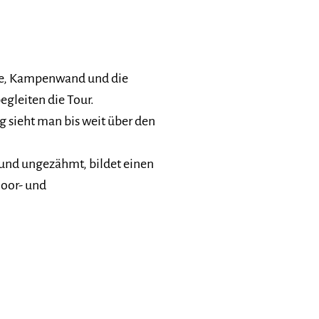
e, Kampenwand und die
gleiten die Tour.
sieht man bis weit über den
d und ungezähmt, bildet einen
oor- und