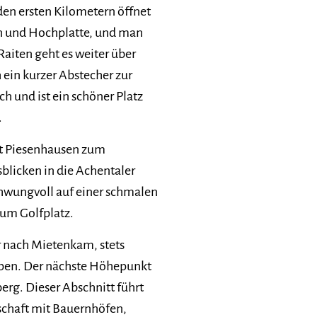
den ersten Kilometern öffnet
n und Hochplatte, und man
Raiten geht es weiter über
h ein kurzer Abstecher zur
ch und ist ein schöner Platz
.
rt Piesenhausen zum
blicken in die Achentaler
chwungvoll auf einer schmalen
zum Golfplatz.
r nach Mietenkam, stets
pen. Der nächste Höhepunkt
erg. Dieser Abschnitt führt
schaft mit Bauernhöfen,