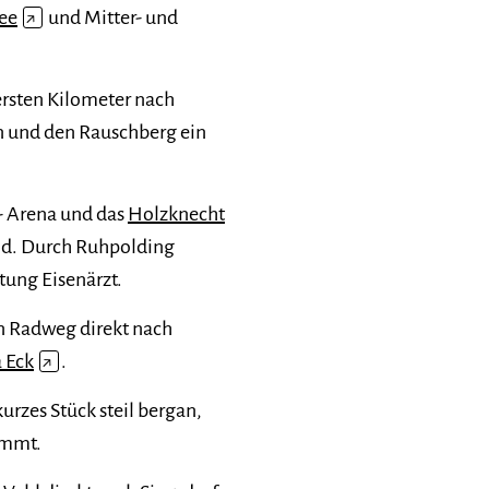
ee
↗
und Mitter- und
 ersten Kilometer nach
n und den Rauschberg ein
- Arena und das
Holzknecht
ind. Durch Ruhpolding
tung Eisenärzt.
n Radweg direkt nach
 Eck
↗
.
rzes Stück steil bergan,
ommt.