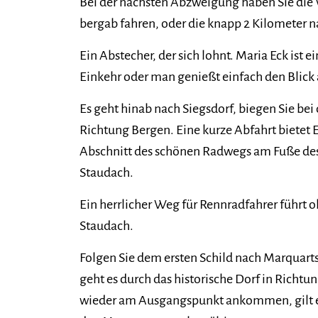
Bei der nächsten Abzweigung haben Sie die 
bergab fahren, oder die knapp 2 Kilometer n
Ein Abstecher, der sich lohnt. Maria Eck ist e
Einkehr oder man genießt einfach den Blick
Es geht hinab nach Siegsdorf, biegen Sie bei
Richtung Bergen. Eine kurze Abfahrt bietet 
Abschnitt des schönen Radwegs am Fuße de
Staudach.
Ein herrlicher Weg für Rennradfahrer führt 
Staudach.
Folgen Sie dem ersten Schild nach Marquarts
geht es durch das historische Dorf in Richtu
wieder am Ausgangspunkt ankommen, gilt 