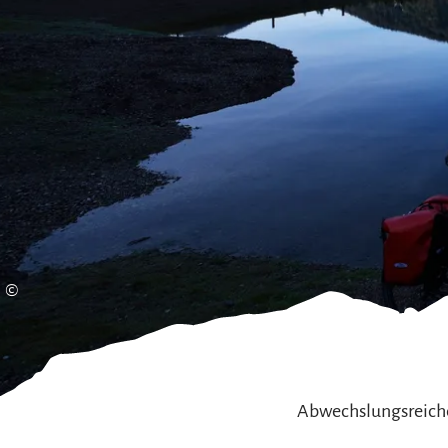
Gleitschirmfliegen &
Barrie
Luftsport
Chie
Interaktive Vollbildkarte
Chiem
©
Abwechslungsreiche 