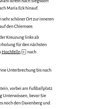
Wahl direkt nach Siegsdorf
ach Maria Eck hinauf.
in sehr schöner Ort zur inneren
 auf den Chiemsee.
 der Kreuzung links ab
Erholung für den nächsten
s
Hochfelln
↗
nach
ohne Unterbrechung bis nach
tein, vorbei am Fußballplatz
ng Unterwössen, bevor Sie
es noch den Daxenberg und