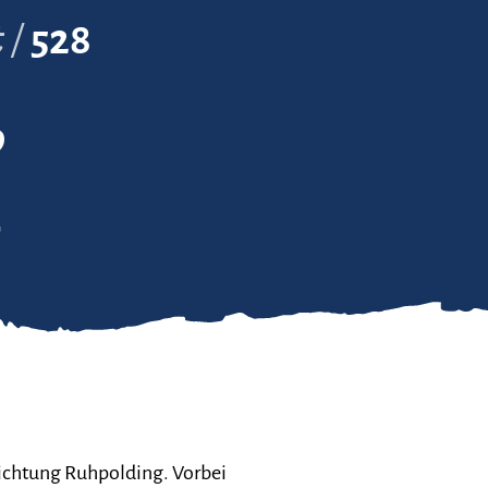
t
528
9
7
ichtung Ruhpolding. Vorbei