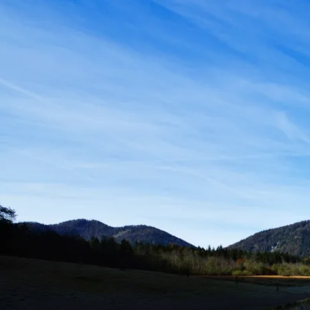
Aktivitäten im Chiemgau
Leben & 
Wandern & Gipfelglück
Veran
Radfahren &
Sehen
Mountainbiken
& Aus
Chiemsee & Wassererlebn
Tradit
Aktivitäten für die Familie
Projek
Winter
Orte 
Golfen
Karri