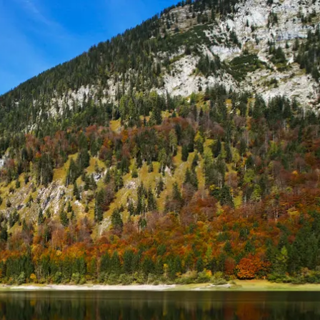
kunft
B2B Portal