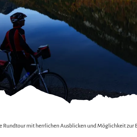
refreiheit im
mgau
gau G'schichten
Rundtour mit herrlichen Ausblicken und Möglichkeit zur E