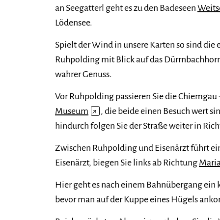
an Seegatterl geht es zu den Badeseen
Weits
Lödensee.
Spielt der Wind in unsere Karten so sind die
Ruhpolding mit Blick auf das Dürrnbachhor
wahrer Genuss.
Vor Ruhpolding passieren Sie die Chiemgau 
Museum
↗
, die beide einen Besuch wert s
hindurch folgen Sie der Straße weiter in Rich
Zwischen Ruhpolding und Eisenärzt führt ei
Eisenärzt, biegen Sie links ab Richtung
Maria
Hier geht es nach einem Bahnübergang ein ku
bevor man auf der Kuppe eines Hügels ank