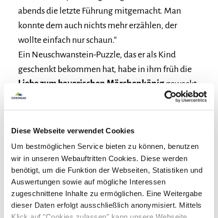
abends die letzte Führung mitgemacht. Man
konnte dem auch nichts mehr erzählen, der
wollte einfach nur schaun.“
Ein Neuschwanstein-Puzzle, das er als Kind
geschenkt bekommen hat, habe in ihm früh die
Liebe zum bayerischen Märchenkönig
geweckt,
verriet der Besucher Monika Pasquazi.
Sie selbst war als 3-jährige das erste Mal auf
Diese Webseite verwendet Cookies
Herrenchiemsee, der Vater hatte sie damals
Um bestmöglichen Service bieten zu können, benutzen
mitgenommen. Erinnerungen an das Schloss
wir in unseren Webauftritten Cookies. Diese werden
sind ihr davon nicht geblieben, nur an die
benötigt, um die Funktion der Webseiten, Statistiken und
Brunnen
davor. Damals gab es keine
Auswertungen sowie auf mögliche Interessen
Wasserspiele, sie waren mit Sand gefüllt. Der
zugeschnittene Inhalte zu ermöglichen. Eine Weitergabe
dieser Daten erfolgt ausschließlich anonymisiert. Mittels
Vater hatte sie auf einen der Brunnen gehoben
Klick auf "Cookies zulassen" kann unsere Webseite