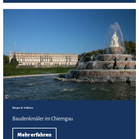
Meh
©
Burgen & Schlösser
Baudenkmäler im Chiemgau
Mehr erfahren