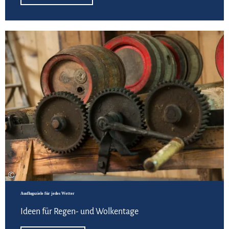
Hie
©
Ausflugsziele für jedes Wetter
Ideen für Regen- und Wolkentage