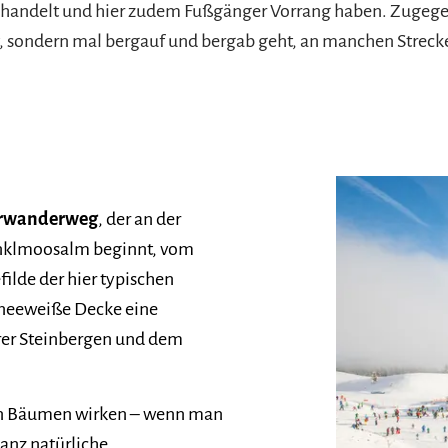
pe handelt und hier zudem Fußgänger Vorrang haben. Zugeg
t, sondern mal bergauf und bergab geht, an manchen Strecke
rwanderweg
, der an der
inklmoosalm beginnt, vom
filde der hier typischen
hneeweiße Decke eine
rer Steinbergen und dem
en Bäumen wirken – wenn man
ganz natürliche