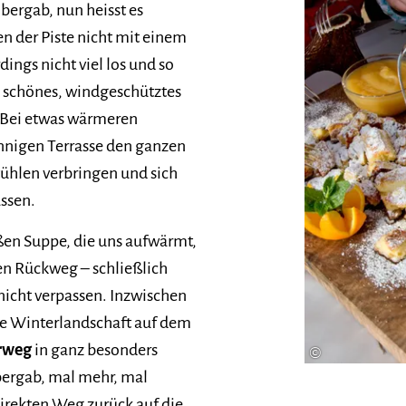
bergab, nun heisst es
n der Piste nicht mit einem
rdings nicht viel los und so
n schönes, windgeschütztes
. Bei etwas wärmeren
nnigen Terrasse den ganzen
ühlen verbringen und sich
ssen.
ßen Suppe, die uns aufwärmt,
en Rückweg – schließlich
 nicht verpassen. Inzwischen
ße Winterlandschaft auf dem
rweg
in ganz besonders
©
 bergab, mal mehr, mal
irekten Weg zurück auf die