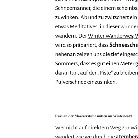
Schneemänner, die einem scheinba
zuwinken. Ab und zu zwitschert ein 
etwas Meditatives, in dieser wund
wandern. Der
Winter-Wanderweg 
wird so präpariert, dass
Schneeschu
nebenan zeigen uns die tief einge
Sommers, dass es gut einen Meter g
daran tun, auf der „Piste“ zu bleiben
Pulverschnee einzusinken.
Rast an der Mösererstube mitten im Winterwald
Wer nicht auf direktem Weg zur Wil
wandert wie wir durch die
atember