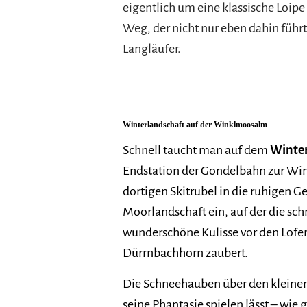
eigentlich um eine klassische Loi
Weg, der nicht nur eben dahin führ
Langläufer.
Winterlandschaft auf der Winklmoosalm
Schnell taucht man auf dem
Winte
Endstation der Gondelbahn zur W
dortigen Skitrubel in die ruhigen Ge
Moorlandschaft ein, auf der die sc
wunderschöne Kulisse vor den Lofe
Dürrnbachhorn zaubert.
Die Schneehauben über den klein
seine Phantasie spielen lässt – wie 