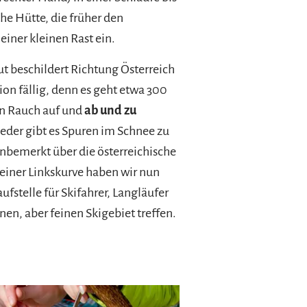
he Hütte, die früher den
iner kleinen Rast ein.
t beschildert Richtung Österreich
ion fällig, denn es geht etwa 300
en Rauch auf und
ab und zu
der gibt es Spuren im Schnee zu
unbemerkt über die österreichische
einer Linkskurve haben wir nun
ufstelle für Skifahrer, Langläufer
en, aber feinen Skigebiet treffen.