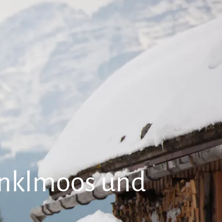
kunft
B2B Portal
nklmoos und