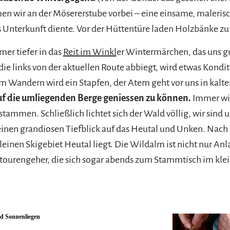
en wir an der Mösererstube vorbei – eine einsame, malerisc
 Unterkunft diente. Vor der Hüttentüre laden Holzbänke zu e
er tiefer in das
Reit im Winkl
er Wintermärchen, das uns gu
die links von der aktuellen Route abbiegt, wird etwas Kondit
m Wandern wird ein Stapfen, der Atem geht vor uns in kalt
auf die umliegenden Berge geniessen zu können.
Immer wie
tammen. Schließlich lichtet sich der Wald völlig, wir sind 
nen grandiosen Tiefblick auf das Heutal und Unken. Nach 
einen Skigebiet Heutal liegt. Die Wildalm ist nicht nur Anla
tourengeher, die sich sogar abends zum Stammtisch im klein
nd Sonnenliegen