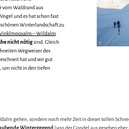
r vom Waldrand aus
Vogel und es hat schon fast
erschönen Winterlandschaft zu
Winklmoosalm – Wildalm
he nicht nötig
sind. Gleich
©
schneiten Wegweiser des
eschneit hat und wir gut
, um nicht in den tiefen
dalm gehen, sondern noch mehr Zeit in dieser tollen Schne
aubende Wintergegend
(von der Gondel aus gesehen eher r