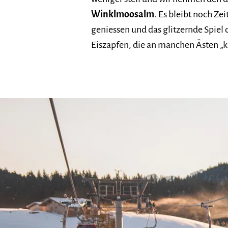
Winklmoosalm
. Es bleibt noch Zei
geniessen und das glitzernde Spiel 
Eiszapfen, die an manchen Ästen „k