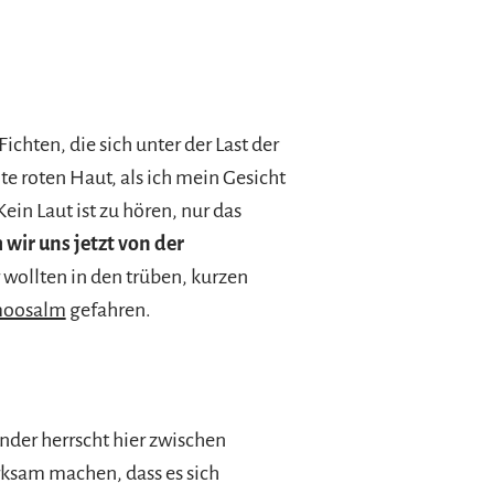
hten, die sich unter der Last der
te roten Haut, als ich mein Gesicht
in Laut ist zu hören, nur das
ir uns jetzt von der
wollten in den trüben, kurzen
oosalm
gefahren.
ander herrscht hier zwischen
rksam machen, dass es sich