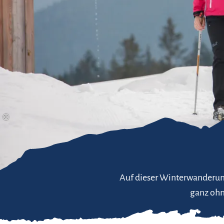
Gleitschirmfliegen &
Barrie
Luftsport
Chie
Interaktive Vollbildkarte
Chiem
©
Auf dieser Winterwanderung
ganz ohn