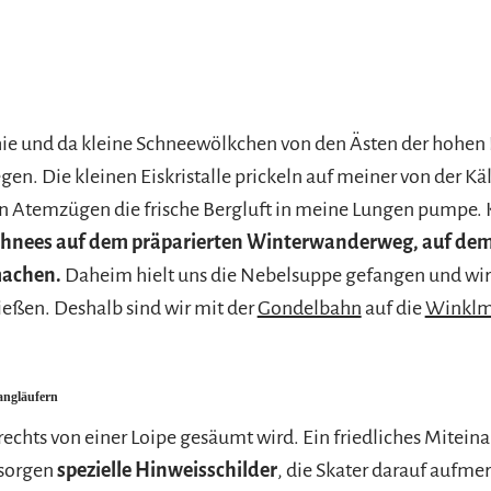
e und da kleine Schneewölkchen von den Ästen der hohen Fic
en. Die kleinen Eiskristalle prickeln auf meiner von der Käl
n Atemzügen die frische Bergluft in meine Lungen pumpe. Ke
chnees auf dem präparierten Winterwanderweg, auf dem w
achen.
Daheim hielt uns die Nebelsuppe gefangen und wir 
eßen. Deshalb sind wir mit der
Gondelbahn
auf die
Winklm
angläufern
d rechts von einer Loipe gesäumt wird. Ein friedliches Mitein
 sorgen
spezielle Hinweisschilder
, die Skater darauf aufme