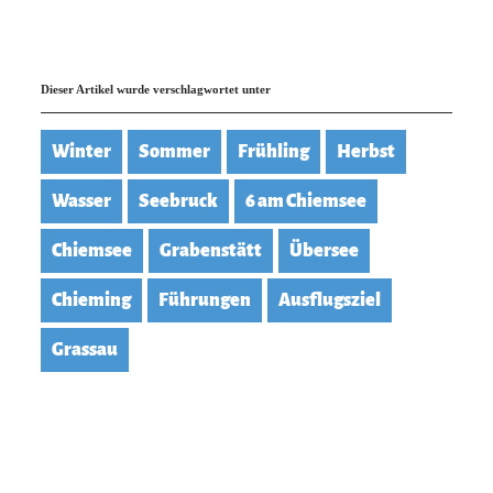
Dieser Artikel wurde verschlagwortet unter
Winter
Sommer
Frühling
Herbst
Wasser
Seebruck
6 am Chiemsee
Chiemsee
Grabenstätt
Übersee
Chieming
Führungen
Ausflugsziel
Grassau