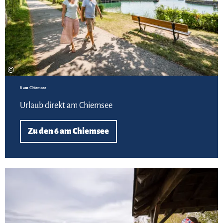
©
6 am Chiemsee
Urlaub direkt am Chiemsee
Zu den 6 am Chiemsee
Meh