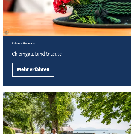
©
Chiemgau G'schichten
Chiemgau, Land & Leute
Mehr erfahren
Zu