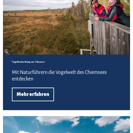
©
Vogelbeobachtung am Chiemsee
Mit Naturführern die Vogelwelt des Chiemsees
entdecken
Mehr erfahren
Meh