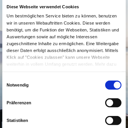
Diese Webseite verwendet Cookies
Um bestmöglichen Service bieten zu können, benutzen
wir in unseren Webauftritten Cookies. Diese werden
benötigt, um die Funktion der Webseiten, Statistiken und
Auswertungen sowie auf mögliche Interessen
zugeschnittene Inhalte zu ermöglichen. Eine Weitergabe
dieser Daten erfolgt ausschließlich anonymisiert. Mittels
Klick auf "Cookies zulassen" kann unsere Webseite
weiterhin in vollem Umfang genutzt werden. Mehr dazu
steht in unserer
Datenschutzerklärung
.
Alle Daten zu unserem Unternehmen sind im
Impressum
Einwilligungsauswahl
gelistet.
Notwendig
Präferenzen
Statistiken