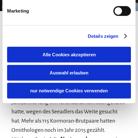
©
Marketing
Details zeigen
Alle Cookies akzeptieren
Der Seeadler hat die vielen
Kormorane vertrieben
Auswahl erlauben
Zurück zum Seeadler. Dirk vermutet, dass die
nur notwendige Cookies verwenden
große
Kormoran-Kolonie
, die sich einige
Jahrzehnte lang im Achendelta heimisch gefühlt
hatte, wegen des Seeadlers das Weite gesucht
hat. Mehr als 115 Kormoran-Brutpaare hatten
Ornithologen noch im Jahr 2015 gezählt.