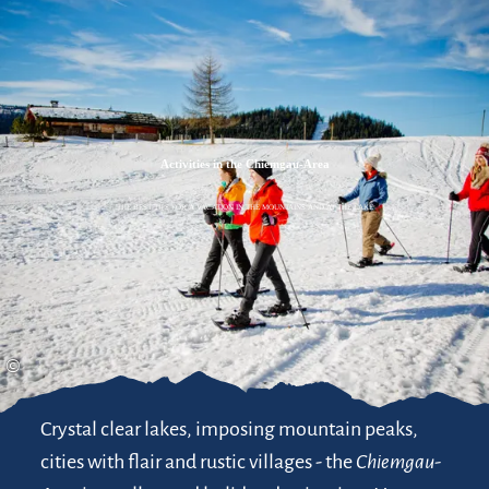
Zum
Zur
Zum
Inhalt
Suche
Footer
Activities in the Chiemgau-Area
THE BEST TIPS FOR A VACATION IN THE MOUNTAINS AND AT THE LAKE
©
Crystal clear lakes, imposing mountain peaks,
cities with flair and rustic villages - the
Chiemgau-