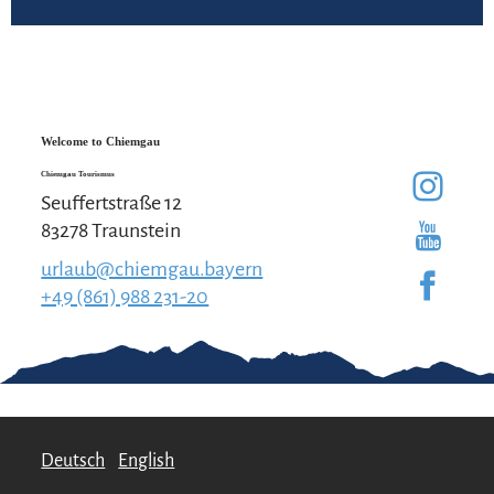
Welcome to Chiemgau
Chiemgau Tourismus
Seuffertstraße 12
83278 Traunstein
urlaub@chiemgau.bayern
+49 (861) 988 231-20
Good to know
Deutsch
English