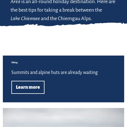
Area
is an all-round holiday destination. Here are
the best tips for taking a break between the
Lake Chiemsee
and the Chiemgau Alps.
Lea
Hiking
Summits and alpine huts are already waiting
Learn more
Lea