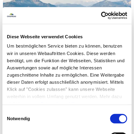
Diese Webseite verwendet Cookies
Um bestmöglichen Service bieten zu können, benutzen
wir in unseren Webauftritten Cookies. Diese werden
benötigt, um die Funktion der Webseiten, Statistiken und
Auswertungen sowie auf mögliche Interessen
zugeschnittene Inhalte zu ermöglichen. Eine Weitergabe
dieser Daten erfolgt ausschließlich anonymisiert. Mittels
Chiemsee & water experience
Klick auf "Cookies zulassen" kann unsere Webseite
The "Bavarian Sea" and more
weiterhin in vollem Umfang genutzt werden. Mehr dazu
steht in unserer
Datenschutzerklärung
.
Learn more
Alle Daten zu unserem Unternehmen sind im
Impressum
Einwilligungsauswahl
gelistet.
Notwendig
Lea