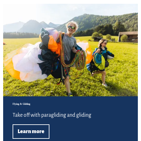
Lea
©
Flying & Gliding
Take off with paragliding and gliding
Learn more