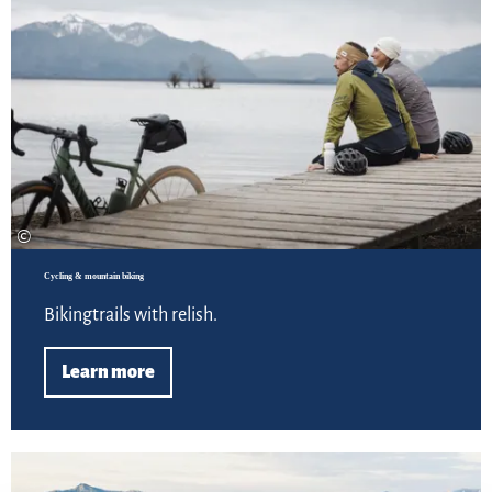
©
Cycling & mountain biking
Bikingtrails with relish.
Learn more
Lea