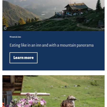
©
Mountain inns
Eating like in an inn and with a mountain panorama
Learn more
Lea