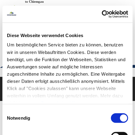
Zum
Zur
Zum
Welcome to Chiemgau
Back to the home page
Inhalt
Suche
Footer
Chiemgau Tourismus
Seuffertstraße 12
83278 Traunstein
Diese Webseite verwendet Cookies
urlaub@chiemgau.bayern
+49 (861) 988 231-20
Um bestmöglichen Service bieten zu können, benutzen
wir in unseren Webauftritten Cookies. Diese werden
benötigt, um die Funktion der Webseiten, Statistiken und
Auswertungen sowie auf mögliche Interessen
Good to know
zugeschnittene Inhalte zu ermöglichen. Eine Weitergabe
dieser Daten erfolgt ausschließlich anonymisiert. Mittels
Klick auf "Cookies zulassen" kann unsere Webseite
Deutsch
English
weiterhin in vollem Umfang genutzt werden. Mehr dazu
steht in unserer
Datenschutzerklärung
.
Alle Daten zu unserem Unternehmen sind im
Impressum
Einwilligungsauswahl
gelistet.
Notwendig