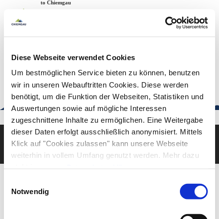
Zum
Zur
Zum
Welcome to Chiemgau
Back to the home page
Inhalt
Suche
Footer
Chiemgau Tourismus
Seuffertstraße 12
83278 Traunstein
Diese Webseite verwendet Cookies
urlaub@chiemgau.bayern
+49 (861) 988 231-20
Um bestmöglichen Service bieten zu können, benutzen
wir in unseren Webauftritten Cookies. Diese werden
benötigt, um die Funktion der Webseiten, Statistiken und
Auswertungen sowie auf mögliche Interessen
Good to know
zugeschnittene Inhalte zu ermöglichen. Eine Weitergabe
dieser Daten erfolgt ausschließlich anonymisiert. Mittels
Klick auf "Cookies zulassen" kann unsere Webseite
Deutsch
English
weiterhin in vollem Umfang genutzt werden. Mehr dazu
steht in unserer
Datenschutzerklärung
.
Alle Daten zu unserem Unternehmen sind im
Impressum
Einwilligungsauswahl
gelistet.
Notwendig