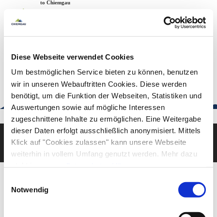
Zum
Zur
Zum
Welcome to Chiemgau
Back to the home page
Inhalt
Suche
Footer
Chiemgau Tourismus
Seuffertstraße 12
83278 Traunstein
Diese Webseite verwendet Cookies
urlaub@chiemgau.bayern
+49 (861) 988 231-20
Um bestmöglichen Service bieten zu können, benutzen
wir in unseren Webauftritten Cookies. Diese werden
benötigt, um die Funktion der Webseiten, Statistiken und
Auswertungen sowie auf mögliche Interessen
Good to know
zugeschnittene Inhalte zu ermöglichen. Eine Weitergabe
dieser Daten erfolgt ausschließlich anonymisiert. Mittels
Klick auf "Cookies zulassen" kann unsere Webseite
Deutsch
English
weiterhin in vollem Umfang genutzt werden. Mehr dazu
steht in unserer
Datenschutzerklärung
.
Alle Daten zu unserem Unternehmen sind im
Impressum
Einwilligungsauswahl
gelistet.
Notwendig