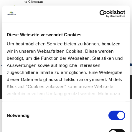
Zum
Zur
Zum
Welcome to Chiemgau
Back to the home page
Inhalt
Suche
Footer
Chiemgau Tourismus
Seuffertstraße 12
83278 Traunstein
Diese Webseite verwendet Cookies
urlaub@chiemgau.bayern
+49 (861) 988 231-20
Um bestmöglichen Service bieten zu können, benutzen
wir in unseren Webauftritten Cookies. Diese werden
benötigt, um die Funktion der Webseiten, Statistiken und
Auswertungen sowie auf mögliche Interessen
Good to know
zugeschnittene Inhalte zu ermöglichen. Eine Weitergabe
dieser Daten erfolgt ausschließlich anonymisiert. Mittels
Klick auf "Cookies zulassen" kann unsere Webseite
Deutsch
English
weiterhin in vollem Umfang genutzt werden. Mehr dazu
steht in unserer
Datenschutzerklärung
.
Alle Daten zu unserem Unternehmen sind im
Impressum
Einwilligungsauswahl
gelistet.
Notwendig