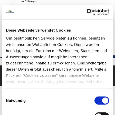
Zum
Zur
Zum
Welcome to Chiemgau
Back to the home page
Inhalt
Suche
Footer
Chiemgau Tourismus
Seuffertstraße 12
83278 Traunstein
Diese Webseite verwendet Cookies
urlaub@chiemgau.bayern
+49 (861) 988 231-20
Um bestmöglichen Service bieten zu können, benutzen
wir in unseren Webauftritten Cookies. Diese werden
benötigt, um die Funktion der Webseiten, Statistiken und
Auswertungen sowie auf mögliche Interessen
Good to know
zugeschnittene Inhalte zu ermöglichen. Eine Weitergabe
dieser Daten erfolgt ausschließlich anonymisiert. Mittels
Klick auf "Cookies zulassen" kann unsere Webseite
Deutsch
English
weiterhin in vollem Umfang genutzt werden. Mehr dazu
steht in unserer
Datenschutzerklärung
.
Alle Daten zu unserem Unternehmen sind im
Impressum
Einwilligungsauswahl
gelistet.
Notwendig