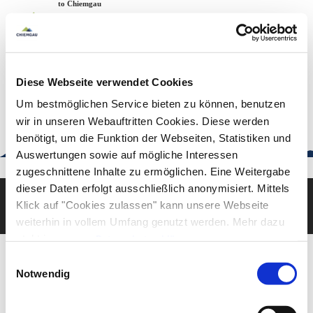
Zum
Zur
Zum
Welcome to Chiemgau
Back to the home page
Inhalt
Suche
Footer
Chiemgau Tourismus
Seuffertstraße 12
83278 Traunstein
Diese Webseite verwendet Cookies
urlaub@chiemgau.bayern
+49 (861) 988 231-20
Um bestmöglichen Service bieten zu können, benutzen
wir in unseren Webauftritten Cookies. Diese werden
benötigt, um die Funktion der Webseiten, Statistiken und
Auswertungen sowie auf mögliche Interessen
Good to know
zugeschnittene Inhalte zu ermöglichen. Eine Weitergabe
dieser Daten erfolgt ausschließlich anonymisiert. Mittels
Klick auf "Cookies zulassen" kann unsere Webseite
Deutsch
English
weiterhin in vollem Umfang genutzt werden. Mehr dazu
steht in unserer
Datenschutzerklärung
.
Alle Daten zu unserem Unternehmen sind im
Impressum
Einwilligungsauswahl
gelistet.
Notwendig