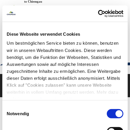
Zum
Zur
Zum
Welcome to Chiemgau
Back to the home page
Inhalt
Suche
Footer
Chiemgau Tourismus
Seuffertstraße 12
83278 Traunstein
Diese Webseite verwendet Cookies
urlaub@chiemgau.bayern
+49 (861) 988 231-20
Um bestmöglichen Service bieten zu können, benutzen
wir in unseren Webauftritten Cookies. Diese werden
benötigt, um die Funktion der Webseiten, Statistiken und
Auswertungen sowie auf mögliche Interessen
Good to know
zugeschnittene Inhalte zu ermöglichen. Eine Weitergabe
dieser Daten erfolgt ausschließlich anonymisiert. Mittels
Klick auf "Cookies zulassen" kann unsere Webseite
Deutsch
English
weiterhin in vollem Umfang genutzt werden. Mehr dazu
steht in unserer
Datenschutzerklärung
.
Alle Daten zu unserem Unternehmen sind im
Impressum
Einwilligungsauswahl
gelistet.
Notwendig