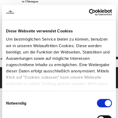
Zum
Zur
Zum
Welcome to Chiemgau
Back to the home page
Inhalt
Suche
Footer
Chiemgau Tourismus
Seuffertstraße 12
83278 Traunstein
Diese Webseite verwendet Cookies
urlaub@chiemgau.bayern
+49 (861) 988 231-20
Um bestmöglichen Service bieten zu können, benutzen
wir in unseren Webauftritten Cookies. Diese werden
benötigt, um die Funktion der Webseiten, Statistiken und
Auswertungen sowie auf mögliche Interessen
Good to know
zugeschnittene Inhalte zu ermöglichen. Eine Weitergabe
dieser Daten erfolgt ausschließlich anonymisiert. Mittels
Klick auf "Cookies zulassen" kann unsere Webseite
Deutsch
English
weiterhin in vollem Umfang genutzt werden. Mehr dazu
steht in unserer
Datenschutzerklärung
.
Alle Daten zu unserem Unternehmen sind im
Impressum
Einwilligungsauswahl
gelistet.
Notwendig