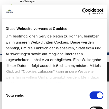
Zum
Zur
Zum
Welcome to Chiemgau
Back to the home page
Inhalt
Suche
Footer
Chiemgau Tourismus
Seuffertstraße 12
83278 Traunstein
Diese Webseite verwendet Cookies
urlaub@chiemgau.bayern
+49 (861) 988 231-20
Um bestmöglichen Service bieten zu können, benutzen
wir in unseren Webauftritten Cookies. Diese werden
benötigt, um die Funktion der Webseiten, Statistiken und
Auswertungen sowie auf mögliche Interessen
Good to know
zugeschnittene Inhalte zu ermöglichen. Eine Weitergabe
dieser Daten erfolgt ausschließlich anonymisiert. Mittels
Klick auf "Cookies zulassen" kann unsere Webseite
Deutsch
English
weiterhin in vollem Umfang genutzt werden. Mehr dazu
steht in unserer
Datenschutzerklärung
.
Alle Daten zu unserem Unternehmen sind im
Impressum
Einwilligungsauswahl
gelistet.
Notwendig