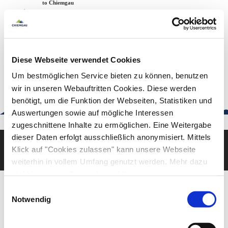
Zum
Zur
Zum
Welcome to Chiemgau
Back to the home page
Inhalt
Suche
Footer
Chiemgau Tourismus
Seuffertstraße 12
83278 Traunstein
Diese Webseite verwendet Cookies
urlaub@chiemgau.bayern
+49 (861) 988 231-20
Um bestmöglichen Service bieten zu können, benutzen
wir in unseren Webauftritten Cookies. Diese werden
benötigt, um die Funktion der Webseiten, Statistiken und
Auswertungen sowie auf mögliche Interessen
Good to know
zugeschnittene Inhalte zu ermöglichen. Eine Weitergabe
dieser Daten erfolgt ausschließlich anonymisiert. Mittels
Klick auf "Cookies zulassen" kann unsere Webseite
Deutsch
English
weiterhin in vollem Umfang genutzt werden. Mehr dazu
steht in unserer
Datenschutzerklärung
.
Alle Daten zu unserem Unternehmen sind im
Impressum
Einwilligungsauswahl
gelistet.
Notwendig