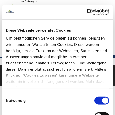
Zum
Zur
Zum
Welcome to Chiemgau
Back to the home page
Inhalt
Suche
Footer
Chiemgau Tourismus
Seuffertstraße 12
83278 Traunstein
Diese Webseite verwendet Cookies
urlaub@chiemgau.bayern
+49 (861) 988 231-20
Um bestmöglichen Service bieten zu können, benutzen
wir in unseren Webauftritten Cookies. Diese werden
benötigt, um die Funktion der Webseiten, Statistiken und
Auswertungen sowie auf mögliche Interessen
Good to know
zugeschnittene Inhalte zu ermöglichen. Eine Weitergabe
dieser Daten erfolgt ausschließlich anonymisiert. Mittels
Klick auf "Cookies zulassen" kann unsere Webseite
Deutsch
English
weiterhin in vollem Umfang genutzt werden. Mehr dazu
steht in unserer
Datenschutzerklärung
.
Alle Daten zu unserem Unternehmen sind im
Impressum
Einwilligungsauswahl
gelistet.
Notwendig